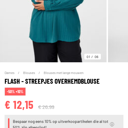
01
06
Dames
Blouses
Blouses met lange mouwen
FLASH - STREEPJES OVERHEMDBLOUSE
-50% +10%
€ 12,15
€ 26,99
Bespaar nog eens 10% op uitverkoopartikelen die al tot
50% zijn afgeprijsd!