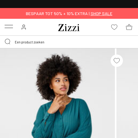
KRIJG BEZORGING VOOR 0,95€*
BESPAAR TOT 50% + 10% EXTRA |
SHOP SALE
Menu