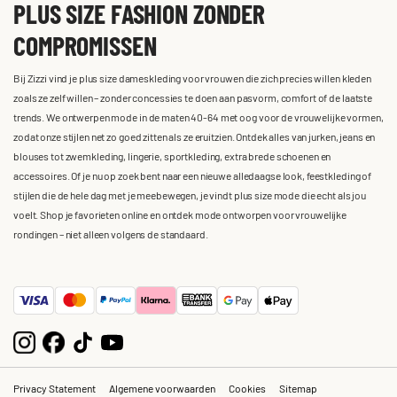
PLUS SIZE FASHION ZONDER
COMPROMISSEN
Bij Zizzi vind je plus size dameskleding voor vrouwen die zich precies willen kleden
zoals ze zelf willen – zonder concessies te doen aan pasvorm, comfort of de laatste
trends. We ontwerpen mode in de maten 40-64 met oog voor de vrouwelijke vormen,
zodat onze stijlen net zo goed zitten als ze eruitzien. Ontdek alles van jurken, jeans en
blouses tot zwemkleding, lingerie, sportkleding, extra brede schoenen en
accessoires. Of je nu op zoek bent naar een nieuwe alledaagse look, feestkleding of
stijlen die de hele dag met je meebewegen, je vindt plus size mode die echt als jou
voelt. Shop je favorieten online en ontdek mode ontworpen voor vrouwelijke
rondingen – niet alleen volgens de standaard.
Privacy Statement
Algemene voorwaarden
Cookies
Sitemap