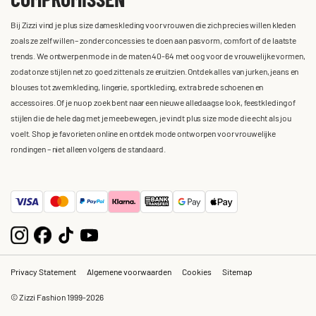
Bij Zizzi vind je plus size dameskleding voor vrouwen die zich precies willen kleden
zoals ze zelf willen – zonder concessies te doen aan pasvorm, comfort of de laatste
trends. We ontwerpen mode in de maten 40-64 met oog voor de vrouwelijke vormen,
zodat onze stijlen net zo goed zitten als ze eruitzien. Ontdek alles van jurken, jeans en
blouses tot zwemkleding, lingerie, sportkleding, extra brede schoenen en
accessoires. Of je nu op zoek bent naar een nieuwe alledaagse look, feestkleding of
stijlen die de hele dag met je meebewegen, je vindt plus size mode die echt als jou
voelt. Shop je favorieten online en ontdek mode ontworpen voor vrouwelijke
rondingen – niet alleen volgens de standaard.
Privacy Statement
Algemene voorwaarden
Cookies
Sitemap
© Zizzi Fashion 1999-2026