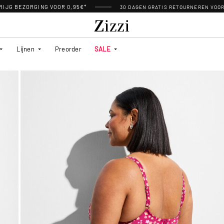
RIJG BEZORGING VOOR 0,95€*
30 DAGEN GRATIS RETOURNEREN VOO
Lijnen
Preorder
SALE