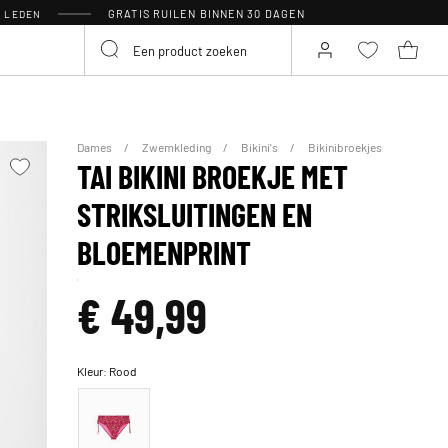
GRATIS RUILEN BINNEN 30 DAGEN
R LEDEN
Dames
Zwemkleding
Bikini's
Bikinibroekjes
TAI BIKINI BROEKJE MET
STRIKSLUITINGEN EN
BLOEMENPRINT
€ 49,99
Kleur:
Rood