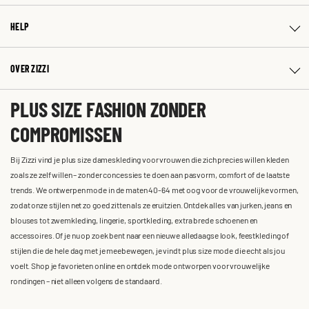
HELP
OVER ZIZZI
PLUS SIZE FASHION ZONDER
COMPROMISSEN
Bij Zizzi vind je plus size dameskleding voor vrouwen die zich precies willen kleden
zoals ze zelf willen – zonder concessies te doen aan pasvorm, comfort of de laatste
trends. We ontwerpen mode in de maten 40-64 met oog voor de vrouwelijke vormen,
zodat onze stijlen net zo goed zitten als ze eruitzien. Ontdek alles van jurken, jeans en
blouses tot zwemkleding, lingerie, sportkleding, extra brede schoenen en
accessoires. Of je nu op zoek bent naar een nieuwe alledaagse look, feestkleding of
stijlen die de hele dag met je meebewegen, je vindt plus size mode die echt als jou
voelt. Shop je favorieten online en ontdek mode ontworpen voor vrouwelijke
rondingen – niet alleen volgens de standaard.