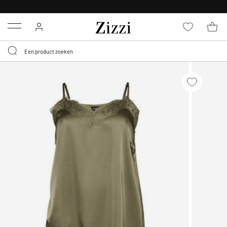
KRIJG BEZORGING VOOR 0,95€*
Menu