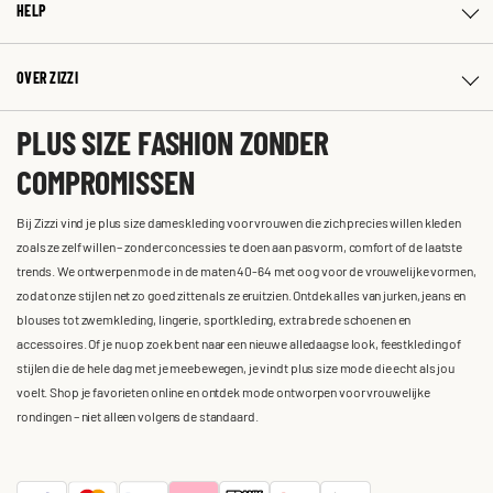
HELP
OVER ZIZZI
PLUS SIZE FASHION ZONDER
COMPROMISSEN
Bij Zizzi vind je plus size dameskleding voor vrouwen die zich precies willen kleden
zoals ze zelf willen – zonder concessies te doen aan pasvorm, comfort of de laatste
trends. We ontwerpen mode in de maten 40-64 met oog voor de vrouwelijke vormen,
zodat onze stijlen net zo goed zitten als ze eruitzien. Ontdek alles van jurken, jeans en
blouses tot zwemkleding, lingerie, sportkleding, extra brede schoenen en
accessoires. Of je nu op zoek bent naar een nieuwe alledaagse look, feestkleding of
stijlen die de hele dag met je meebewegen, je vindt plus size mode die echt als jou
voelt. Shop je favorieten online en ontdek mode ontworpen voor vrouwelijke
rondingen – niet alleen volgens de standaard.