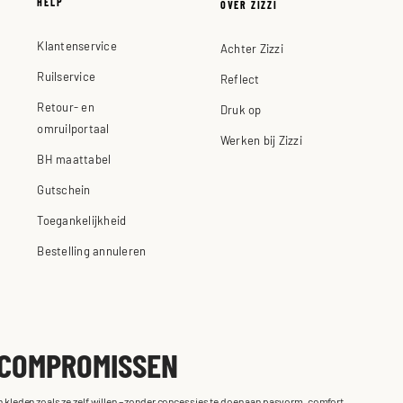
HELP
OVER ZIZZI
Klantenservice
Achter Zizzi
Ruilservice
Reflect
Retour- en
Druk op
omruilportaal
Werken bij Zizzi
BH maattabel
Gutschein
Toegankelijkheid
Bestelling annuleren
 COMPROMISSEN
en kleden zoals ze zelf willen – zonder concessies te doen aan pasvorm, comfort