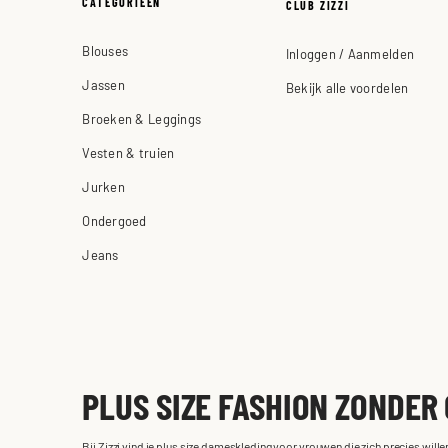
CATEGORIEËN
CLUB ZIZZI
Blouses
Inloggen / Aanmelden
Jassen
Bekijk alle voordelen
Broeken & Leggings
Vesten & truien
Jurken
Ondergoed
Jeans
PLUS SIZE FASHION ZONDER
Bij Zizzi vind je plus size dameskleding voor vrouwen die zich precies will