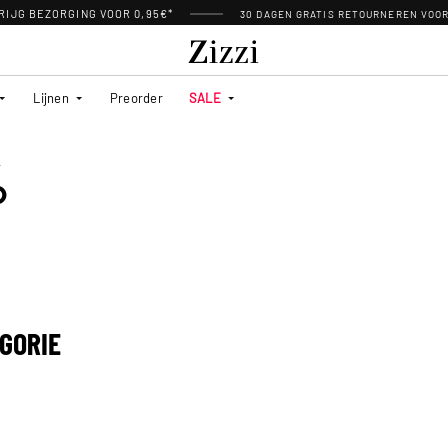
RIJG BEZORGING VOOR 0,95€*
30 DAGEN GRATIS RETOURNEREN VOO
Lijnen
Preorder
SALE
%
GORIE