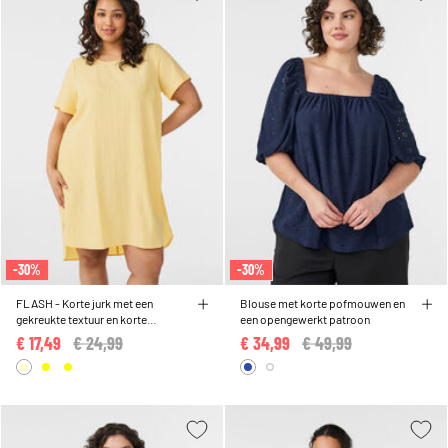
-30%
-30%
FLASH - Korte jurk met een
Blouse met korte pofmouwen en
gekreukte textuur en korte
een opengewerkt patroon
mouwen
€ 17,49
Price reduced from
€ 24,99
to
€ 34,99
Price reduced from
€ 49,99
to