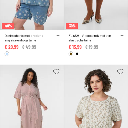
-40%
-30%
Denim shorts met broderie
FLASH - Viscose rok met een
anglaise en hoge taille
elastische taille
€ 29,99
Price reduced from
€ 49,99
to
€ 13,99
Price reduced from
€ 19,99
to