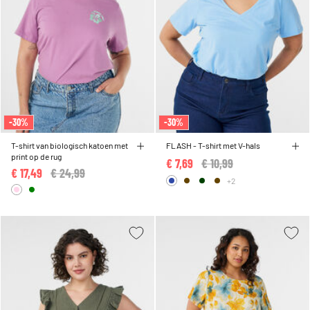
-30%
-30%
T-shirt van biologisch katoen met
FLASH - T-shirt met V-hals
print op de rug
€ 7,69
Price reduced from
€ 10,99
to
€ 17,49
Price reduced from
€ 24,99
to
+2