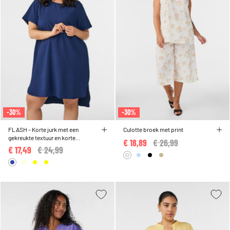
-30%
-30%
FLASH - Korte jurk met een
Culotte broek met print
gekreukte textuur en korte
€ 18,89
Price reduced from
€ 26,99
to
mouwen
€ 17,49
Price reduced from
€ 24,99
to