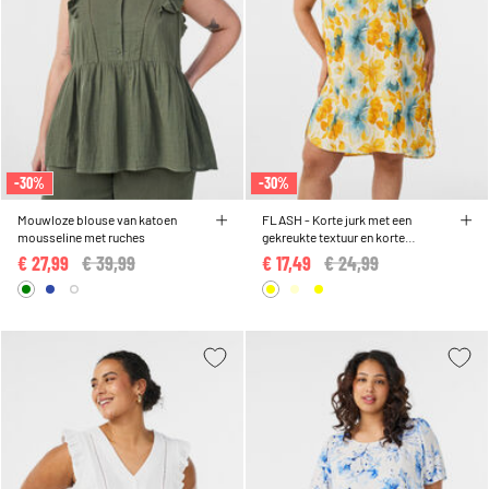
-30%
-30%
Mouwloze blouse van katoen
FLASH - Korte jurk met een
mousseline met ruches
gekreukte textuur en korte
mouwen
€ 27,99
Price reduced from
€ 39,99
to
€ 17,49
Price reduced from
€ 24,99
to