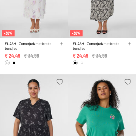
-30%
-30%
FLASH - Zomerjurk met brede
FLASH - Zomerjurk met brede
bandjes
bandjes
€ 24,49
Price reduced from
€ 34,99
to
€ 24,49
Price reduced from
€ 34,99
to