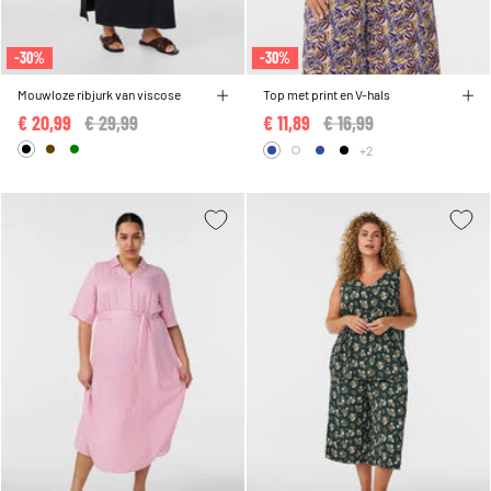
-30%
-30%
Mouwloze ribjurk van viscose
Top met print en V-hals
€ 20,99
Price reduced from
€ 29,99
to
€ 11,89
Price reduced from
€ 16,99
to
+2