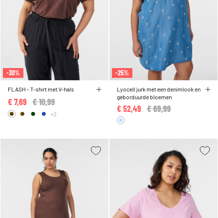
-30%
-25%
FLASH - T-shirt met V-hals
Lyocell jurk met een denimlook en
geborduurde bloemen
€ 7,69
Price reduced from
€ 10,99
to
€ 52,49
Price reduced from
€ 69,99
to
+2