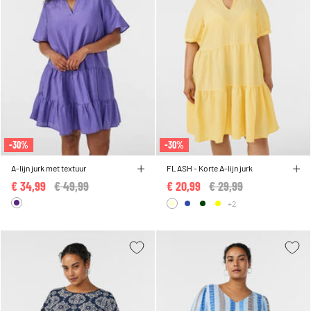
-30%
-30%
A-lijn jurk met textuur
FLASH - Korte A-lijn jurk
€ 34,99
Price reduced from
€ 49,99
to
€ 20,99
Price reduced from
€ 29,99
to
+2