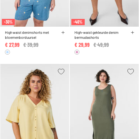
-30%
-40%
High waist denimshorts met
High-waist gekleurde denim
bloemenborduursel
bermudashorts
€ 27,99
Price reduced from
€ 39,99
to
€ 29,99
Price reduced from
€ 49,99
to