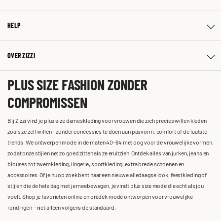
HELP
OVER ZIZZI
PLUS SIZE FASHION ZONDER
COMPROMISSEN
Bij Zizzi vind je plus size dameskleding voor vrouwen die zich precies willen kleden
zoals ze zelf willen – zonder concessies te doen aan pasvorm, comfort of de laatste
trends. We ontwerpen mode in de maten 40-64 met oog voor de vrouwelijke vormen,
zodat onze stijlen net zo goed zitten als ze eruitzien. Ontdek alles van jurken, jeans en
blouses tot zwemkleding, lingerie, sportkleding, extra brede schoenen en
accessoires. Of je nu op zoek bent naar een nieuwe alledaagse look, feestkleding of
stijlen die de hele dag met je meebewegen, je vindt plus size mode die echt als jou
voelt. Shop je favorieten online en ontdek mode ontworpen voor vrouwelijke
rondingen – niet alleen volgens de standaard.