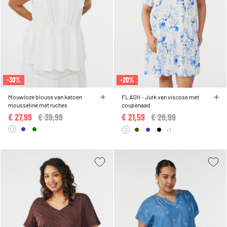
-30%
-20%
Mouwloze blouse van katoen
FLASH - Jurk van viscose met
mousseline met ruches
coupenaad
€ 27,99
Price reduced from
€ 39,99
to
€ 21,59
Price reduced from
€ 26,99
to
+1