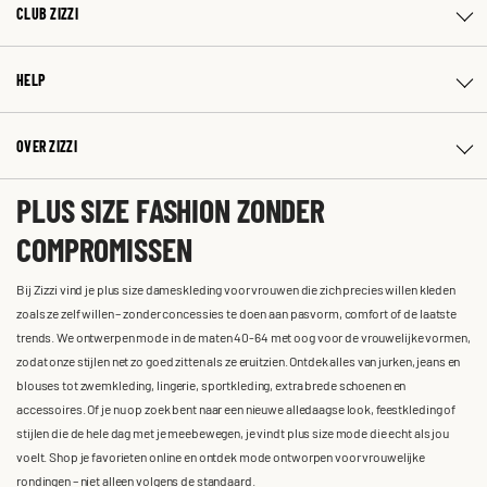
CLUB ZIZZI
HELP
OVER ZIZZI
PLUS SIZE FASHION ZONDER
COMPROMISSEN
Bij Zizzi vind je plus size dameskleding voor vrouwen die zich precies willen kleden
zoals ze zelf willen – zonder concessies te doen aan pasvorm, comfort of de laatste
trends. We ontwerpen mode in de maten 40-64 met oog voor de vrouwelijke vormen,
zodat onze stijlen net zo goed zitten als ze eruitzien. Ontdek alles van jurken, jeans en
blouses tot zwemkleding, lingerie, sportkleding, extra brede schoenen en
accessoires. Of je nu op zoek bent naar een nieuwe alledaagse look, feestkleding of
stijlen die de hele dag met je meebewegen, je vindt plus size mode die echt als jou
voelt. Shop je favorieten online en ontdek mode ontworpen voor vrouwelijke
rondingen – niet alleen volgens de standaard.