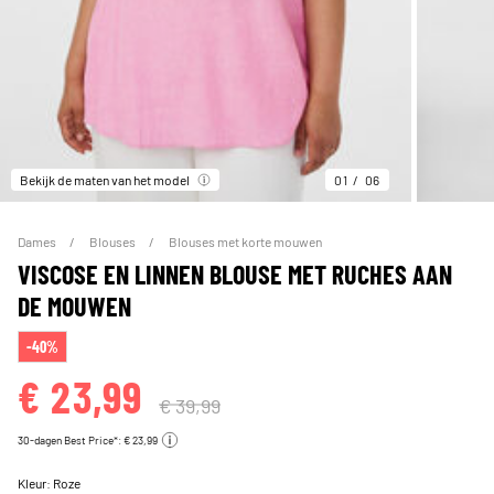
Bekijk de maten van het model
01
06
Dames
Blouses
Blouses met korte mouwen
VISCOSE EN LINNEN BLOUSE MET RUCHES AAN
DE MOUWEN
-40%
€ 23,99
€ 39,99
30-dagen Best Price*: € 23,99
Kleur:
Roze