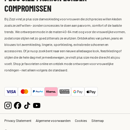
COMPROMISSEN
Bij Zizzi vind je plus size dameskleding voor vrouwen die zich precies willen kleden
zoals ze zelf willen – zonder concessies te doen aan pasvorm, comfort of de laatste
trends. We ontwerpen mode in de maten 40-64 met oog voor de vrouwelijke vormen,
zodat onze stijlen net zo goed zitten als ze eruitzien. Ontdek alles van jurken, jeans en
blouses tot zwemkleding, lingerie, sportkleding, extra brede schoenen en
accessoires. Of je nu op zoek bent naar een nieuwe alledaagse look, feestkleding of
stijlen die de hele dag met je meebewegen, je vindt plus size mode die echt als jou
voelt. Shop je favorieten online en ontdek mode ontworpen voor vrouwelijke
rondingen – niet alleen volgens de standaard.
Privacy Statement
Algemene voorwaarden
Cookies
Sitemap