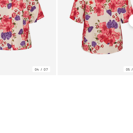
04
07
05