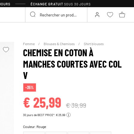
 JOURS
ÉCHANGE GRATUIT
SOUS 30 JOURS
Femme
Blouses & Chemises
Shirt blouses
CHEMISE EN COTON À
MANCHES COURTES AVEC COL
V
-35%
€ 25,99
€ 39,99
30 jours de BEST PRICE*: € 25,99
Couleur:
Rouge