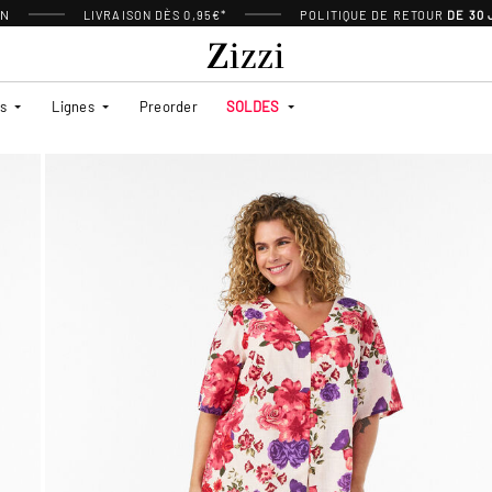
ON
LIVRAISON DÈS 0,95€*
POLITIQUE DE RETOUR
DE 30
es
Lignes
Preorder
SOLDES