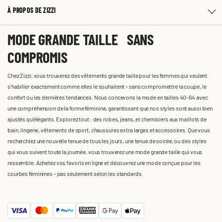
À PROPOS DE ZIZZI
MODE GRANDE TAILLE SANS
COMPROMIS
Chez Zizzi, vous trouverez des vêtements grande taille pour les femmes qui veulent
s'habiller exactement comme elles le souhaitent – sans compromettre la coupe, le
confort ou les dernières tendances. Nous concevons la mode en tailles 40-64 avec
une compréhension de la forme féminine, garantissant que nos styles sont aussi bien
ajustés qu'élégants. Explorez tout : des robes, jeans, et chemisiers aux maillots de
bain, lingerie, vêtements de sport, chaussures extra larges et accessoires. Que vous
recherchiez une nouvelle tenue de tous les jours, une tenue de soirée, ou des styles
qui vous suivent toute la journée, vous trouverez une mode grande taille qui vous
ressemble. Achetez vos favoris en ligne et découvrez une mode conçue pour les
courbes féminines – pas seulement selon les standards.