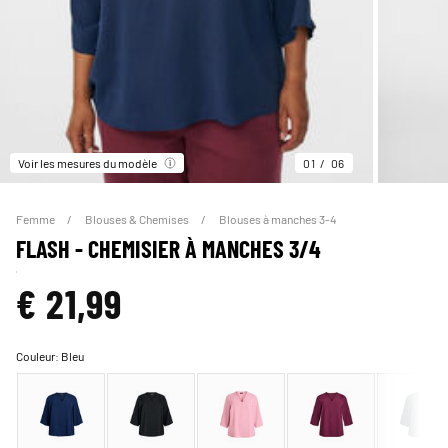
Voir les mesures du modèle
01
06
Femme
Blouses & Chemises
Blouses à manches 3-4
FLASH - CHEMISIER À MANCHES 3/4
€ 21,99
Couleur:
Bleu