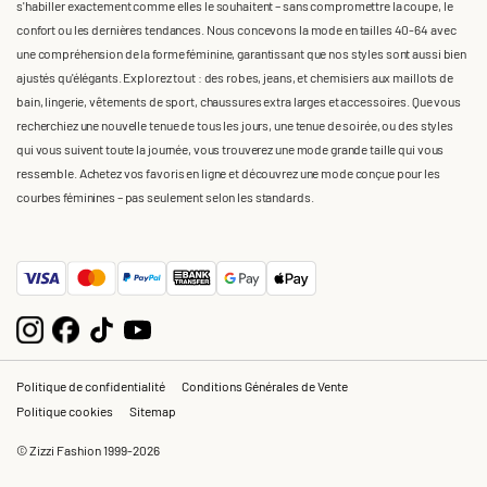
s'habiller exactement comme elles le souhaitent – sans compromettre la coupe, le
confort ou les dernières tendances. Nous concevons la mode en tailles 40-64 avec
une compréhension de la forme féminine, garantissant que nos styles sont aussi bien
ajustés qu'élégants. Explorez tout : des robes, jeans, et chemisiers aux maillots de
bain, lingerie, vêtements de sport, chaussures extra larges et accessoires. Que vous
recherchiez une nouvelle tenue de tous les jours, une tenue de soirée, ou des styles
qui vous suivent toute la journée, vous trouverez une mode grande taille qui vous
ressemble. Achetez vos favoris en ligne et découvrez une mode conçue pour les
courbes féminines – pas seulement selon les standards.
Politique de confidentialité
Conditions Générales de Vente
Politique cookies
Sitemap
© Zizzi Fashion 1999-2026