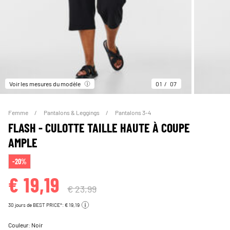
Voir les mesures du modèle
01
07
Femme
Pantalons & Leggings
Pantalons 3-4
FLASH - CULOTTE TAILLE HAUTE À COUPE
AMPLE
-20%
€ 19,19
€ 23,99
30 jours de BEST PRICE*: € 19,19
Couleur:
Noir