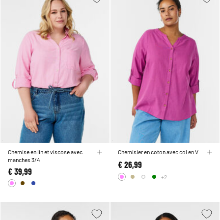
Chemise en lin et viscose avec
Chemisier en coton avec col en V
manches 3/4
€ 26,99
€ 39,99
+2