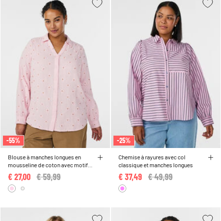
-55%
-25%
Blouse à manches longues en
Chemise à rayures avec col
mousseline de coton avec motifs
classique et manches longues
brodés
€ 27,00
Price reduced from
€ 59,99
to
€ 37,49
Price reduced from
€ 49,99
to