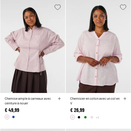
Chemise ample à carreaux avec
Chemisier en coton avec un col en
ceinture à nouer
V
€ 49,99
€ 26,99
+1