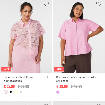
-30%
-20%
Chemisier en dentelle avec
Chemise à manches courtes en lin
boutons perlés
et viscose
€ 27,99
Price reduced from
€ 39,99
to
€ 39,99
Price reduced from
€ 49,99
to