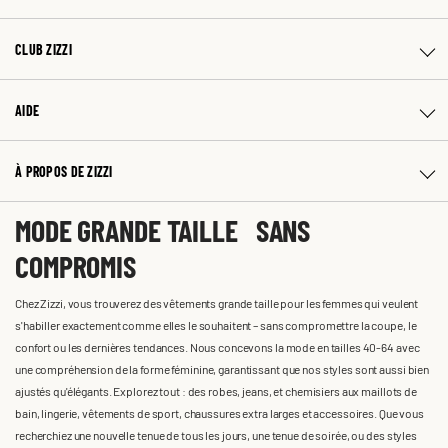
CLUB ZIZZI
AIDE
À PROPOS DE ZIZZI
MODE GRANDE TAILLE SANS
COMPROMIS
Chez Zizzi, vous trouverez des vêtements grande taille pour les femmes qui veulent
s'habiller exactement comme elles le souhaitent – sans compromettre la coupe, le
confort ou les dernières tendances. Nous concevons la mode en tailles 40-64 avec
une compréhension de la forme féminine, garantissant que nos styles sont aussi bien
ajustés qu'élégants. Explorez tout : des robes, jeans, et chemisiers aux maillots de
bain, lingerie, vêtements de sport, chaussures extra larges et accessoires. Que vous
recherchiez une nouvelle tenue de tous les jours, une tenue de soirée, ou des styles