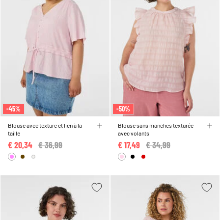
-45%
-50%
Blouse avec texture et lien à la
Blouse sans manches texturée
taille
avec volants
€ 20,34
Price reduced from
€ 36,99
to
€ 17,49
Price reduced from
€ 34,99
to