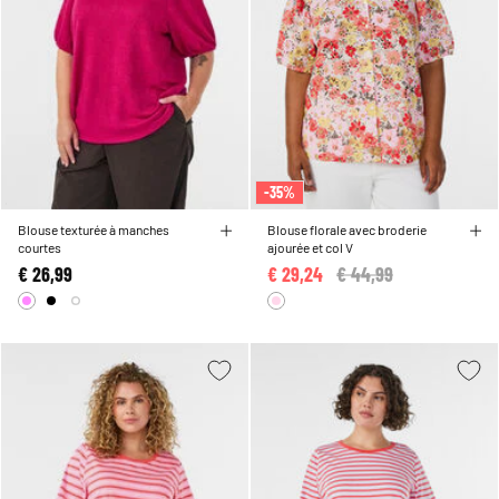
-35%
Blouse texturée à manches
Blouse florale avec broderie
courtes
ajourée et col V
€ 26,99
€ 29,24
Price reduced from
€ 44,99
to