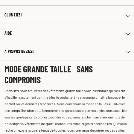
CLUB ZIZZI
AIDE
À PROPOS DE ZIZZI
MODE GRANDE TAILLE SANS
COMPROMIS
Chez Zizzi, vous trouverez des vêtements grande taille pour les femmes qui veulent
s'habiller exactement comme elles le souhaitent – sans compromettre la coupe, le
confort ou les dernières tendances. Nous concevons la mode en tailles 40-64 avec
une compréhension de la forme féminine, garantissant que nos styles sont aussi bien
ajustés qu'élégants. Explorez tout : des robes, jeans, et chemisiers aux maillots de
bain, lingerie, vêtements de sport, chaussures extra larges et accessoires. Que vous
recherchiez une nouvelle tenue de tous les jours, une tenue de soirée, ou des styles