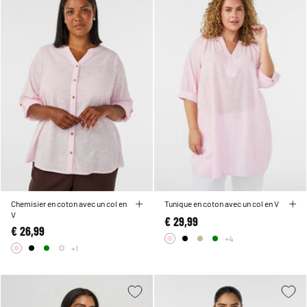
Chemisier en coton avec un col en
Tunique en coton avec un col en V
V
€ 29,99
€ 26,99
+4
+1