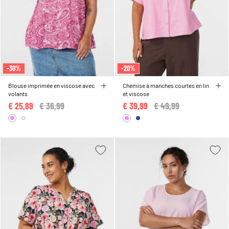
-30%
-20%
Blouse imprimée en viscose avec
Chemise à manches courtes en lin
volants
et viscose
€ 25,89
Price reduced from
€ 36,99
to
€ 39,99
Price reduced from
€ 49,99
to