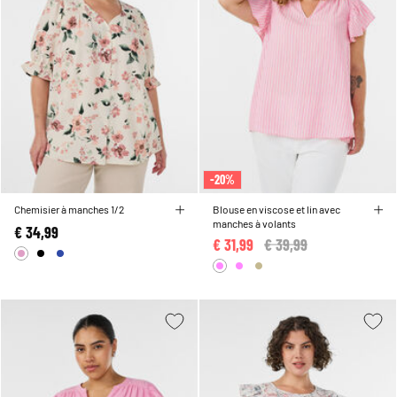
-20%
Chemisier à manches 1/2
Blouse en viscose et lin avec
manches à volants
€ 34,99
€ 31,99
Price reduced from
€ 39,99
to