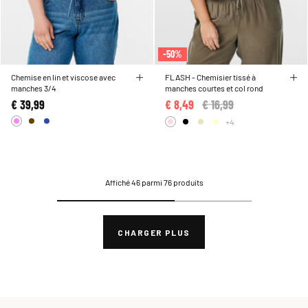
-50%
Chemise en lin et viscose avec
FLASH - Chemisier tissé à
manches 3/4
manches courtes et col rond
€ 39,99
€ 8,49
Price reduced from
€ 16,99
to
+4
Affiché 46 parmi 76 produits
CHARGER PLUS