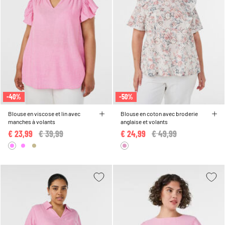
-40%
-50%
Blouse en viscose et lin avec
Blouse en coton avec broderie
manches à volants
anglaise et volants
€ 23,99
Price reduced from
€ 39,99
to
€ 24,99
Price reduced from
€ 49,99
to