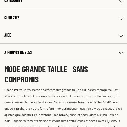
CATÉGORIES
CLUB ZIZZI
AIDE
À PROPOS DE ZIZZI
MODE GRANDE TAILLE SANS
COMPROMIS
Chez Zizzi, vous trouverez des vêtements grande taille pour les femmes qui veulent
s'habiller exactement comme elles le souhaitent – sans compromettre la coupe, le
confort ou les dernières tendances. Nous concevons la mode en tailles 40-64 avec
une compréhension de la forme féminine, garantissant que nos styles sont aussi bien
ajustés qu'élégants. Explorez tout : des robes, jeans, et chemisiers aux maillots de
bain, lingerie, vêtements de sport, chaussures extra larges et accessoires. Que vous
recherchiez une nouvelle tenue de tous les jours, une tenue de soirée, ou des styles