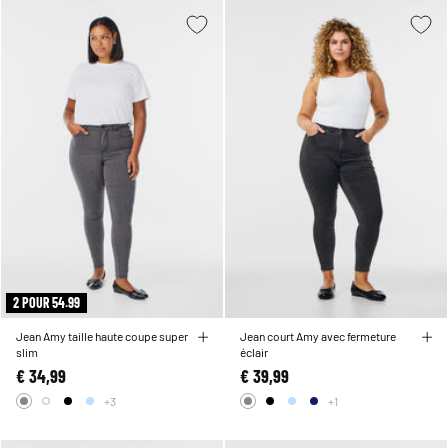
2 POUR 54.99
Jean Amy taille haute coupe super
Jean court Amy avec fermeture
slim
éclair
€ 34,99
€ 39,99
+3
+1