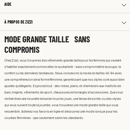
AIDE
À PROPOS DE ZIZZI
MODE GRANDE TAILLE SANS
COMPROMIS
Chez Zizzi, vous trouverez des vêtements grande taille pour les femmes qui veulent
s'habiller exactement comme elles le souhaitent – sans compromettre la coupe, le
confort ou les dernières tendances. Nous concevons la mode en tailles 40-64 avec
une compréhension de la forme féminine, garantissant que nos styles sont aussi bien
ajustés qu'élégants. Explorez tout : des robes, jeans, et chemisiers aux maillots de
bain, lingerie, vêtements de sport, chaussures extra larges et accessoires. Que vous
recherchiez une nouvelle tenue de tous les jours, une tenue de soirée, ou des styles
qui vous suivent toute la journée, vous trouverez une mode grande taille qui vous
ressemble. Achetez vos favoris en ligne et découvrez une mode conçue pour les
courbes féminines – pas seulement selon les standards.