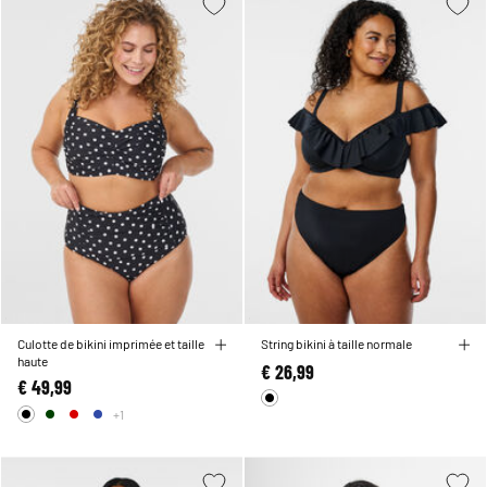
Culotte de bikini imprimée et taille
String bikini à taille normale
haute
€ 26,99
€ 49,99
+1