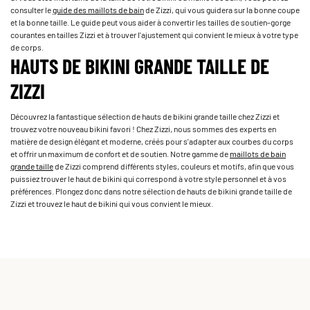
consulter le
guide des maillots de bain
de Zizzi, qui vous guidera sur la bonne coupe
et la bonne taille. Le guide peut vous aider à convertir les tailles de soutien-gorge
courantes en tailles Zizzi et à trouver l'ajustement qui convient le mieux à votre type
de corps.
HAUTS DE BIKINI GRANDE TAILLE DE
ZIZZI
Découvrez la fantastique sélection de hauts de bikini grande taille chez Zizzi et
trouvez votre nouveau bikini favori ! Chez Zizzi, nous sommes des experts en
matière de design élégant et moderne, créés pour s'adapter aux courbes du corps
et offrir un maximum de confort et de soutien. Notre gamme de
maillots de bain
grande taille
de Zizzi comprend différents styles, couleurs et motifs, afin que vous
puissiez trouver le haut de bikini qui correspond à votre style personnel et à vos
préférences. Plongez donc dans notre sélection de hauts de bikini grande taille de
Zizzi et trouvez le haut de bikini qui vous convient le mieux.