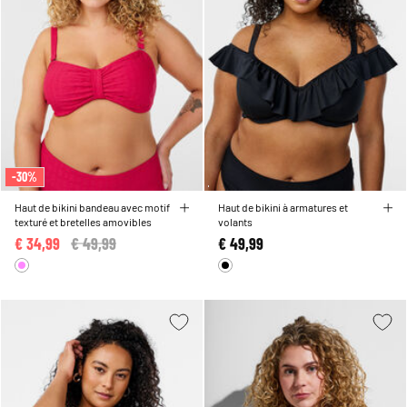
-30%
Haut de bikini bandeau avec motif
Haut de bikini à armatures et
texturé et bretelles amovibles
volants
€ 34,99
Price reduced from
€ 49,99
to
€ 49,99