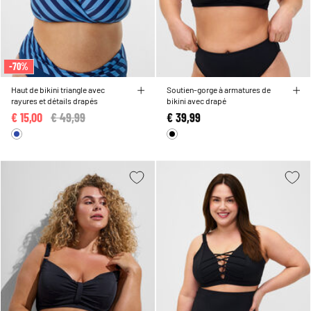
-70%
Haut de bikini triangle avec
Soutien-gorge à armatures de
rayures et détails drapés
bikini avec drapé
€ 15,00
Price reduced from
€ 49,99
to
€ 39,99