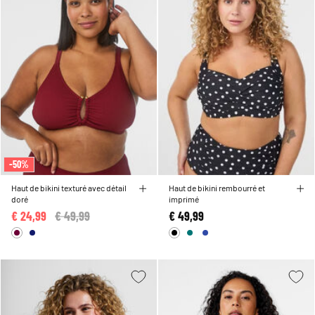
-50%
Haut de bikini texturé avec détail
Haut de bikini rembourré et
doré
imprimé
€ 24,99
Price reduced from
€ 49,99
to
€ 49,99