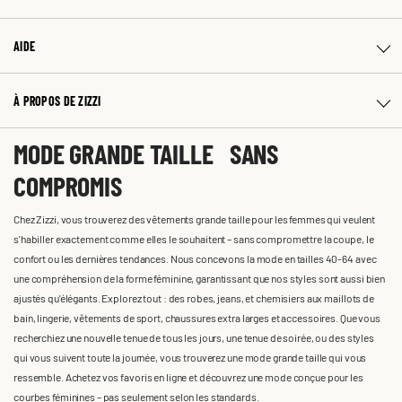
AIDE
À PROPOS DE ZIZZI
MODE GRANDE TAILLE SANS
COMPROMIS
Chez Zizzi, vous trouverez des vêtements grande taille pour les femmes qui veulent
s'habiller exactement comme elles le souhaitent – sans compromettre la coupe, le
confort ou les dernières tendances. Nous concevons la mode en tailles 40-64 avec
une compréhension de la forme féminine, garantissant que nos styles sont aussi bien
ajustés qu'élégants. Explorez tout : des robes, jeans, et chemisiers aux maillots de
bain, lingerie, vêtements de sport, chaussures extra larges et accessoires. Que vous
recherchiez une nouvelle tenue de tous les jours, une tenue de soirée, ou des styles
qui vous suivent toute la journée, vous trouverez une mode grande taille qui vous
ressemble. Achetez vos favoris en ligne et découvrez une mode conçue pour les
courbes féminines – pas seulement selon les standards.