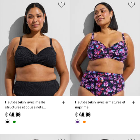
Haut de bikini avec maille
Haut de bikini avec armatures et
structurée et coussinets
imprimé
amovibles
€ 49,99
€ 49,99