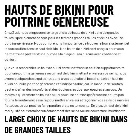
HAUTS DE BIKINI POUR
POITRINE GÉNÉREUSE
Chez Zizzi, nous proposons un large choix de hauts de bikini dans de grandes
tailles, spécialement conçus pour les femmes grandes tailles et celles avec une
poitrine généreuse. Nous comprenons l'importance de trouver le bon ajustement et
le bon soutien dans un haut de bikini. Nos hauts de bikini sont conçus pour vous
permettre de profiter d'une journée à la plage ou à la piscine avec confiance et
confort.
Que vous recherchiez un haut de bikini flatteur offrant un soutien supplémentaire
pour une poitrine généreuse ou un haut de bikini mettant en valeur vos seins, nous
avons quelque chose qui correspond à vos souhaits et besoins. Le bon haut de
bikini pour une poitrine généreuse est indispensable, car un manque de soutien
peut entraîner des inconforts et des douleurs au dos, aux épaules et au cou. Un
mauvais ajustement de haut de bikini pour une poitrine généreuse ne pourra pas
fournir le soutien nécessaire pour mettre en valeur et façonner vos seins de manière
flatteuse, ce qui peut les faire paraître plats ou tombants. De plus, un haut de bikini
mal ajusté peut entraîner un écrasement des seins ou une couverture insuffisante.
LARGE CHOIX DE HAUTS DE BIKINI DANS
DE GRANDES TAILLES