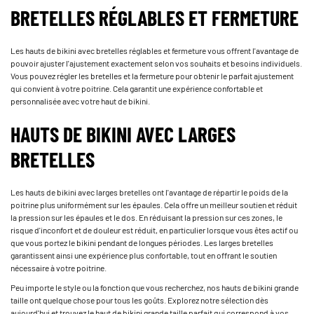
BRETELLES RÉGLABLES ET FERMETURE
Les hauts de bikini avec bretelles réglables et fermeture vous offrent l'avantage de
pouvoir ajuster l'ajustement exactement selon vos souhaits et besoins individuels.
Vous pouvez régler les bretelles et la fermeture pour obtenir le parfait ajustement
qui convient à votre poitrine. Cela garantit une expérience confortable et
personnalisée avec votre haut de bikini.
HAUTS DE BIKINI AVEC LARGES
BRETELLES
Les hauts de bikini avec larges bretelles ont l'avantage de répartir le poids de la
poitrine plus uniformément sur les épaules. Cela offre un meilleur soutien et réduit
la pression sur les épaules et le dos. En réduisant la pression sur ces zones, le
risque d'inconfort et de douleur est réduit, en particulier lorsque vous êtes actif ou
que vous portez le bikini pendant de longues périodes. Les larges bretelles
garantissent ainsi une expérience plus confortable, tout en offrant le soutien
nécessaire à votre poitrine.
Peu importe le style ou la fonction que vous recherchez, nos hauts de bikini grande
taille ont quelque chose pour tous les goûts. Explorez notre sélection dès
aujourd'hui et trouvez le haut de bikini grande taille parfait qui correspond à vos