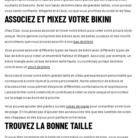
souhaits et besoins. Avec nos hauts de bikini dans de grandes tailles, vous pouvez
vous sentir confiante, élégante et à l'aise, où que vous profitiez du soleil et de l'eau.
ASSOCIEZ ET MIXEZ VOTRE BIKINI
Chez Zizzi, vous pouvez associer et mixer votre bikini pour créer votre propre style
unique. Notre gamme comprend des bikinis avec de belles couleurs et des motifs
accrocheurs que vous pouvez assortir à nos
bas de bikini
.
Vous pouvez associer différents types de hauts de bikini avec différents types de
bas de bikini pour créer un ensemble flatteur et élégant. Associez, par exemple, un
bikini triangle avec un bas de bikini taille haute, ou combinez un haut de bikini
coloré avec un
short de bikini
.
Associez et mixez votre bikini grande taille et créez une expression personnelle qui
correspond à votre style et à votre personnalité. Notre sélection de bikinis et
d'accessoires vous permet d'explorer différentes combinaisons et expressions.
Laissez briller votre créativité et contribuez à créer un style unique et accrocheur
sur la plage ou au bord de la piscine.
Vous pouvez ajouter des paréos ou des
robes de plage
pour compléter votre look
de plage. Et n'oubliez pas d'ajouter des accessoires tels que des lunettes de soleil,
des chapeaux et des bijoux pour parfaire votre tenue.
TROUVEZ LA BONNE TAILLE
Si vous êtes incertaine de la taille de votre bikini ou maillot de bain, vous pouvez