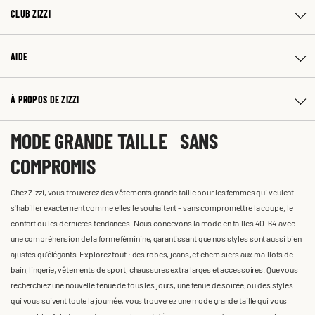
CLUB ZIZZI
AIDE
À PROPOS DE ZIZZI
MODE GRANDE TAILLE SANS
COMPROMIS
Chez Zizzi, vous trouverez des vêtements grande taille pour les femmes qui veulent
s'habiller exactement comme elles le souhaitent – sans compromettre la coupe, le
confort ou les dernières tendances. Nous concevons la mode en tailles 40-64 avec
une compréhension de la forme féminine, garantissant que nos styles sont aussi bien
ajustés qu'élégants. Explorez tout : des robes, jeans, et chemisiers aux maillots de
bain, lingerie, vêtements de sport, chaussures extra larges et accessoires. Que vous
recherchiez une nouvelle tenue de tous les jours, une tenue de soirée, ou des styles
qui vous suivent toute la journée, vous trouverez une mode grande taille qui vous