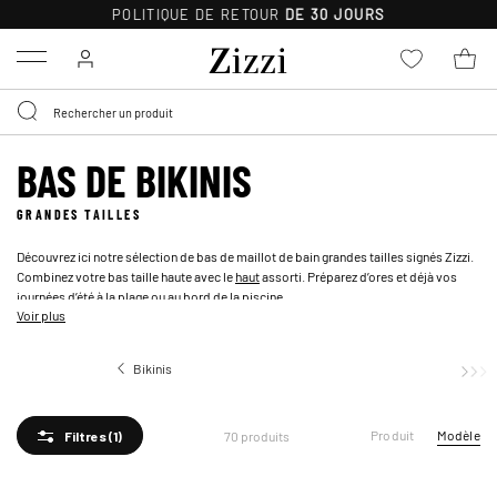
POLITIQUE DE RETOUR
DE 30 JOURS
Menu
BAS DE BIKINIS
GRANDES TAILLES
Découvrez ici notre sélection de bas de maillot de bain grandes tailles signés Zizzi.
Combinez votre bas taille haute avec le
haut
assorti. Préparez d’ores et déjà vos
journées d’été à la plage ou au bord de la piscine.
Voir plus
Bikinis
Bas de bikinis
Produit
Modèle
70 produits
Filtres
(1)