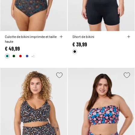
Culotte de bikini imprimée et taille
Short de bikini
haute
€ 39,99
€ 49,99
+1