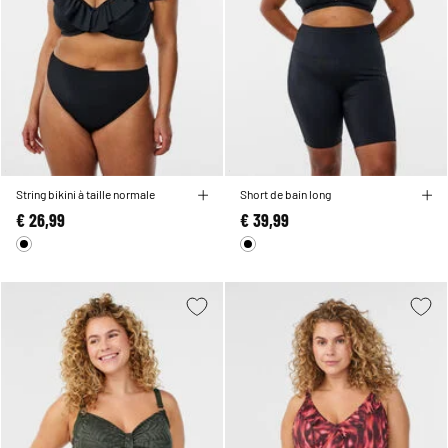
String bikini à taille normale
Short de bain long
€ 26,99
€ 39,99