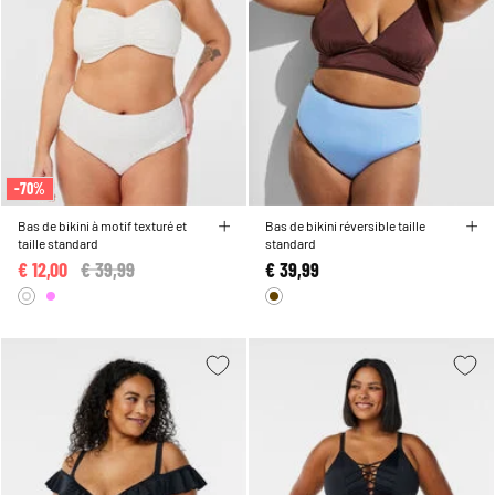
-70%
Bas de bikini à motif texturé et
Bas de bikini réversible taille
taille standard
standard
€ 12,00
Price reduced from
€ 39,99
to
€ 39,99