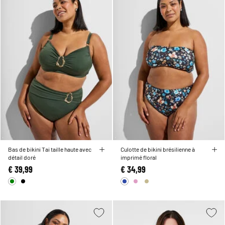
Bas de bikini Tai taille haute avec
Culotte de bikini brésilienne à
détail doré
imprimé floral
€ 39,99
€ 34,99