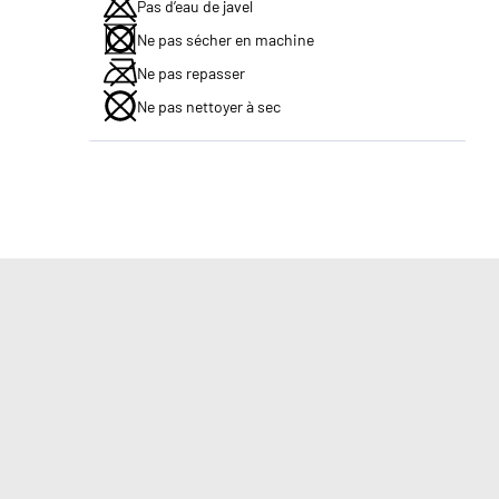
Pas d’eau de javel
Ne pas sécher en machine
Ne pas repasser
Ne pas nettoyer à sec