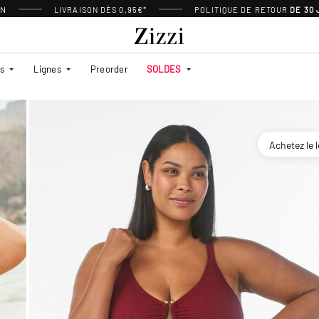
ON
LIVRAISON DÈS 0,95€*
POLITIQUE DE RETOUR
DE 30
es
Lignes
Preorder
SOLDES
Achetez le 