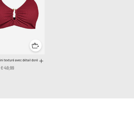
ini texturé avec détail doré
Price reduced from
€ 49,99
to