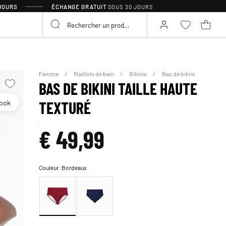
 JOURS
ÉCHANGE GRATUIT
SOUS 30 JOURS
Femme
Maillots de bain
Bikinis
Bas de bikini
BAS DE BIKINI TAILLE HAUTE
look
TEXTURÉ
€ 49,99
Couleur:
Bordeaux