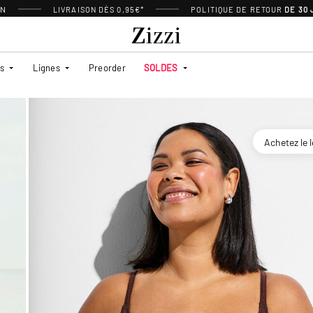
ON
LIVRAISON DÈS 0,95€*
POLITIQUE DE RETOUR
DE 30
es
Lignes
Preorder
SOLDES
Achetez le 