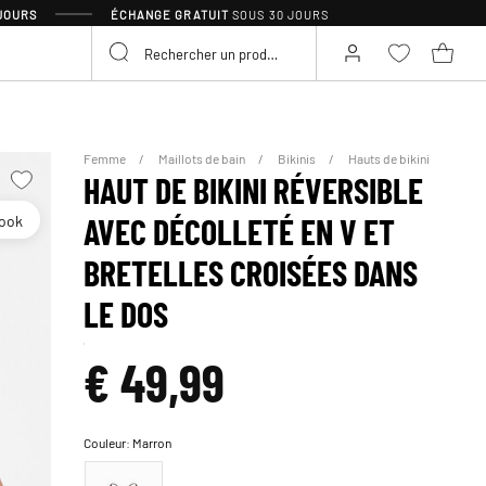
 JOURS
ÉCHANGE GRATUIT
SOUS 30 JOURS
Femme
Maillots de bain
Bikinis
Hauts de bikini
HAUT DE BIKINI RÉVERSIBLE
look
AVEC DÉCOLLETÉ EN V ET
BRETELLES CROISÉES DANS
LE DOS
€ 49,99
Couleur:
Marron