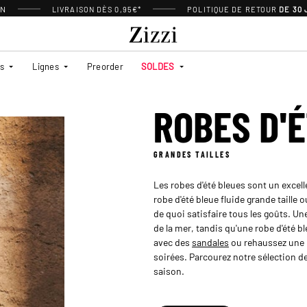
ON
LIVRAISON DÈS 0,95€*
POLITIQUE DE RETOUR
DE 30
es
Lignes
Preorder
SOLDES
ROBES D'
GRANDES TAILLES
Les robes d'été bleues sont un excell
robe d'été bleue fluide grande taille 
de quoi satisfaire tous les goûts. Un
de la mer, tandis qu'une robe d'été b
avec des
sandales
ou rehaussez une r
soirées. Parcourez notre sélection de
saison.