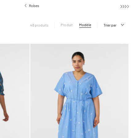
Robes
Robes d'été
Produit
Modèle
48 produits
Trier par