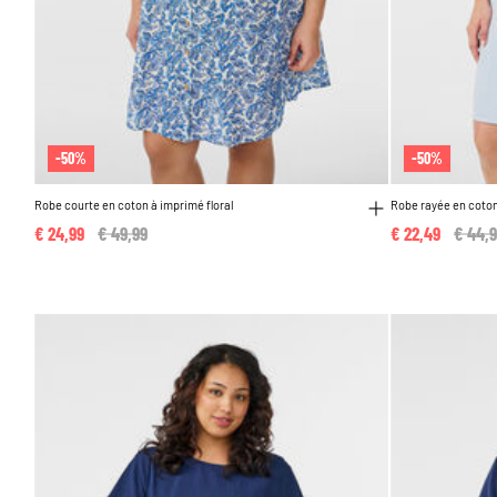
-50%
-50%
Robe courte en coton à imprimé floral
Robe rayée en coton
€ 24,99
Price reduced from
€ 49,99
to
€ 22,49
Price
€ 44,