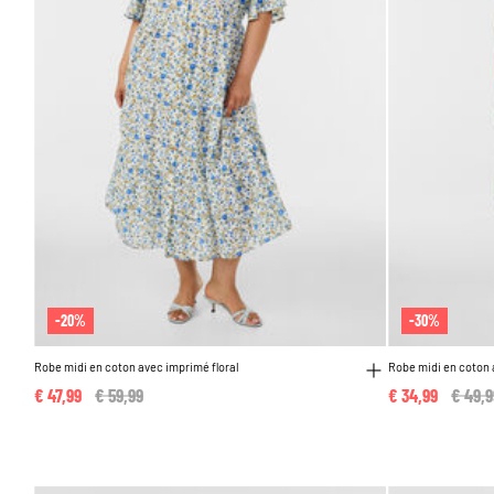
-20%
-30%
Robe midi en coton avec imprimé floral
Robe midi en coton 
€ 47,99
Price reduced from
€ 59,99
to
€ 34,99
Price
€ 49,9