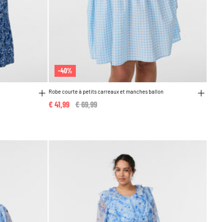
-40%
Robe courte à petits carreaux et manches ballon
€ 41,99
Price reduced from
€ 69,99
to