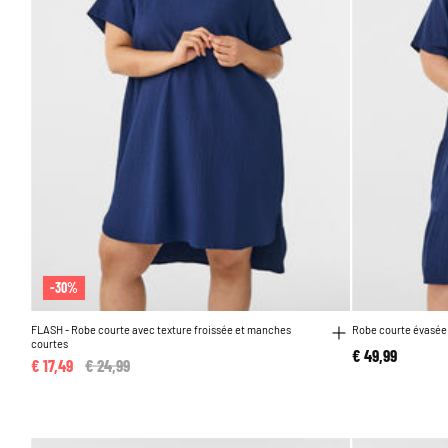
-30%
FLASH - Robe courte avec texture froissée et manches
Robe courte évasée
courtes
€ 49,99
€ 17,49
Price reduced from
€ 24,99
to