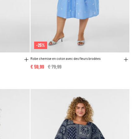
-25%
Robe chemise en coton avec des fleurs brodées
€ 59,99
Price reduced from
€ 79,99
to