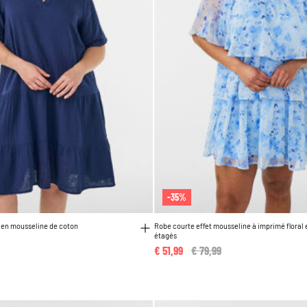
-35%
 en mousseline de coton
Robe courte effet mousseline à imprimé floral 
étagés
€ 51,99
Price reduced from
€ 79,99
to