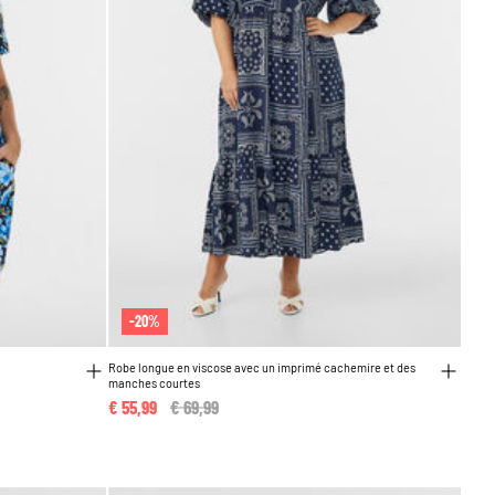
-20%
Robe longue en viscose avec un imprimé cachemire et des
manches courtes
€ 55,99
Price reduced from
€ 69,99
to