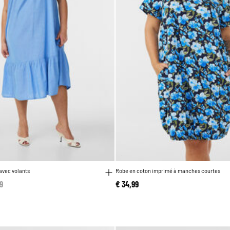
avec volants
Robe en coton imprimé à manches courtes
 reduced from
9
to
€ 34,99