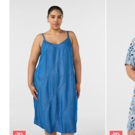
-30%
-50%