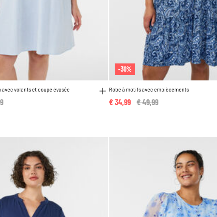
-30%
 avec volants et coupe évasée
Robe à motifs avec empiècements
 reduced from
99
to
€ 34,99
Price reduced from
€ 49,99
to