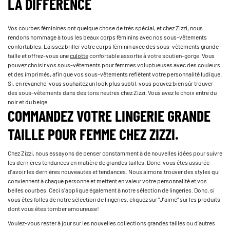
LA DIFFÉRENCE
Vos courbes féminines ont quelque chose de très spécial, et chez Zizzi, nous
rendons hommage à tous les beaux corps féminins avec nos sous-vêtements
confortables. Laissez briller votre corps féminin avec des sous-vêtements grande
taille et offrez-vous une ­
culotte
confortable assortie à votre soutien-gorge. Vous
pouvez choisir vos sous-vêtements pour femmes voluptueuses avec des couleurs
et des imprimés, afin que vos sous-vêtements reflètent votre personnalité ludique.
Si, en revanche, vous souhaitez un look plus subtil, vous pouvez bien sûr trouver
des sous-vêtements dans des tons neutres chez Zizzi. Vous avez le choix entre du
noir et du beige.
COMMANDEZ VOTRE LINGERIE GRANDE
TAILLE POUR FEMME CHEZ ZIZZI.
Chez Zizzi, nous essayons de penser constamment à de nouvelles ­idées pour suivre
les dernières tendances en matière de grandes tailles. Donc, vous êtes assurée
d’avoir les dernières nouveautés et tendances. Nous aimons trouver des styles qui
conviennent à chaque personne et mettent en valeur votre personnalité et vos
belles courbes. Ceci s'applique également à notre sélection de lingeries. Donc, si
vous êtes folles de notre sélection de lingeries, cliquez sur "J'aime"­ sur les produits
dont vous êtes tomber amoureuse!
Voulez-vous rester à jour sur les nouvelles collections grandes tailles ou d'autres