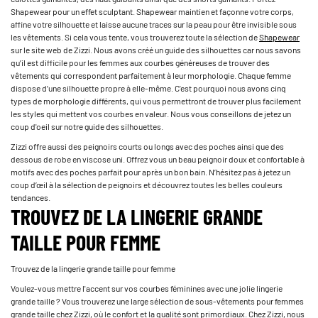
Shapewear pour un effet sculptant. Shapewear maintien et façonne votre corps,
affine votre silhouette et laisse aucune traces sur la peau pour être invisible sous
les vêtements. Si cela vous tente, vous trouverez toute la sélection de
Shapewear
sur le site web de Zizzi. Nous avons créé un guide des silhouettes car nous savons
qu’il est difficile pour les femmes aux courbes généreuses de trouver des
vêtements qui correspondent parfaitement à leur morphologie. Chaque femme
dispose d’une silhouette propre à elle-même. C'est pourquoi nous avons cinq
types de morphologie différents, qui vous permettront de trouver plus facilement
les styles qui mettent vos courbes en valeur. Nous vous conseillons de jetez un
coup d'oeil sur notre guide des silhouettes.
Zizzi offre aussi des peignoirs courts ou longs avec des poches ainsi que des
dessous de robe en viscose uni. Offrez vous un beau peignoir doux et confortable à
motifs avec des poches parfait pour après un bon bain. N’hésitez pas à jetez un
coup d’œil à la sélection de peignoirs et découvrez toutes les belles couleurs
tendances.
TROUVEZ DE LA LINGERIE GRANDE
TAILLE POUR FEMME
Trouvez de la lingerie grande taille pour femme
Voulez-vous mettre l'accent sur vos courbes féminines avec une jolie lingerie
grande taille ? Vous trouverez une large sélection de sous-vêtements pour femmes
grande taille chez Zizzi, où le confort et la qualité sont primordiaux. Chez Zizzi, nous