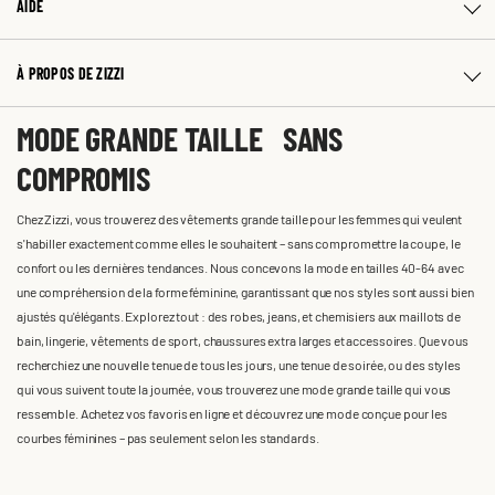
AIDE
À PROPOS DE ZIZZI
MODE GRANDE TAILLE SANS
COMPROMIS
Chez Zizzi, vous trouverez des vêtements grande taille pour les femmes qui veulent
s'habiller exactement comme elles le souhaitent – sans compromettre la coupe, le
confort ou les dernières tendances. Nous concevons la mode en tailles 40-64 avec
une compréhension de la forme féminine, garantissant que nos styles sont aussi bien
ajustés qu'élégants. Explorez tout : des robes, jeans, et chemisiers aux maillots de
bain, lingerie, vêtements de sport, chaussures extra larges et accessoires. Que vous
recherchiez une nouvelle tenue de tous les jours, une tenue de soirée, ou des styles
qui vous suivent toute la journée, vous trouverez une mode grande taille qui vous
ressemble. Achetez vos favoris en ligne et découvrez une mode conçue pour les
courbes féminines – pas seulement selon les standards.