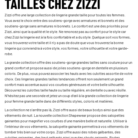
TAILLES CHEZ ZIZZI
Zizzi offre une large collection de lingerie grande taille pour toutes les femmes.
Vous avez le choix entre des soutiens-gorge avec armatures et bonnets et des
soutiens-gorge sans armatures ni bonnets. Le confort est une des priorités pour
Zizzi, ainsi que la qualité et le style. Ne renoncez pas au confort pour le style car
chez Zizzi la lingerie est à la fois confortable et a du style. Quelque soit vos formes,
vous trouverez votre taille et il n'y a pas de doute que vous trouverez la bonne
lingerie qui conviendra à votre style, vos formes, votre silhouette et votre garde-
robe.
La grande collection offre des soutiens-gorge grandes tailles sans couture pour un
grand confort et propose aussi de jolies soutiens-gorge en dentelle en plusieurs
coloris. De plus, vous pouvez associer les hauts avec les culottes assortie de votre
choix. Ces lingeries grandes tailles tendances offrent non seulement un grand
confort mais accentue aussi vos courbes généreuses et votre belle silhouette.
Découvrez les culottes taille haute ou taille régulière, en dentelle ou avec résille.
N’hésitez pas une seconde et jetez un coup d’œil à la grande collection de lingerie
pour femme grande taille dans de différents styles, coloris et matières.
La collection ne s’arrête pas là, Zizzi offre aussi de beaux bodys ainsi que des
vêtements de nuit. La nouvelle collection Shapewear propose des salopettes
gainantes pour magnifier vos courbes d'une manière belle et naturelle. Utiliser à
l'intérieur de vos vêtements, la salopette gainante permettra à vos vêtements de
tomber très bien sur votre corps. Zizzi offre aussi des robes galbantes, des
culottes gainantes, des haut galbants ainsi que des shorts gainants. Portez