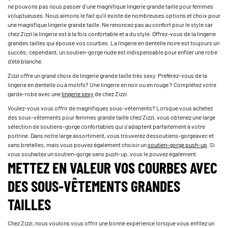
ne pouvons pas nous passer d'une magnifique lingerie grande taille pour femmes
voluptueuses. Nous aimons le fait qu’il existe de nombreuses options et choix pour
une magnifique lingerie grande taille.­ Ne renoncez pas au confort pour le style car
chez Zizzi la lingerie est à la fois confortable et a du style. Offrez-vous de la lingerie
grandes tailles qui épouse vos courbes. La lingerie en dentelle noire est toujours un
succès; cependant, un soutien-gorge nude est indispensable pour enfiler une robe
d'été blanche.
Zizzi offre un grand choix de lingerie grande taille très sexy. Préférez-vous de la
lingerie en dentelle ou à motifs? Une lingerie en noir ou en rouge ? Complétez votre
garde-robe avec une
lingerie sexy
de chez Zizzi.
Voulez-vous vous offrir de magnifiques sous-vêtements? Lorsque vous achetez
des sous-vêtements pour femmes grande taille chez Zizzi, vous obtenez une large
sélection de soutiens-gorge confortables qui s'adaptent parfaitement à votre
poitrine. Dans notre large assortiment, vous trouverez des­soutiens-gorge­avec et
sans bretelles, mais vous pouvez également choisir un
soutien-gorge push-up
. Si
vous souhaitez un soutien-gorge sans push-up, vous le pouvez également.
METTEZ EN VALEUR VOS COURBES AVEC
DES SOUS-VÊTEMENTS GRANDES
TAILLES
Chez Zizzi, nous voulons vous offrir une bonne expérience lorsque vous enfilez un