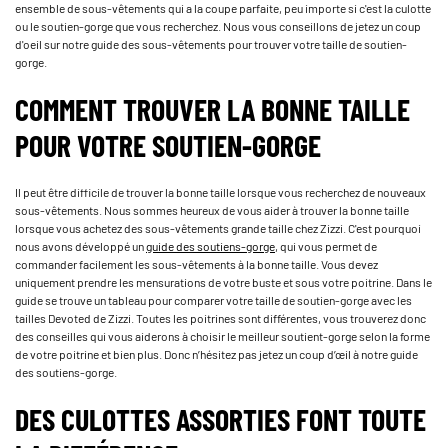
ensemble de sous-vêtements qui a la coupe parfaite, peu importe si c'est la culotte
ou le soutien-gorge que vous recherchez. Nous vous conseillons de jetez un coup
d'oeil sur notre guide­ des sous-vêtements pour trouver votre taille de soutien-
gorge.
COMMENT TROUVER LA BONNE TAILLE
POUR VOTRE SOUTIEN-GORGE
Il peut être difficile de trouver la bonne taille lorsque vous recherchez de nouveaux
sous-vêtements. Nous sommes heureux de vous aider à trouver la bonne taille
lorsque vous achetez des sous-vêtements grande taille chez Zizzi. C'est pourquoi
nous avons développé un­
guide des soutiens-gorge
, qui vous permet de
commander facilement les sous-vêtements à la bonne taille. Vous devez
uniquement prendre les mensurations de votre buste et sous votre poitrine. Dans le
guide se trouve un tableau pour comparer votre taille de soutien-gorge avec les
tailles Devoted de Zizzi. Toutes les poitrines sont différentes, vous trouverez donc
des conseilles qui vous aiderons à choisir le meilleur soutient-gorge selon la forme
de votre poitrine et bien plus. Donc n’hésitez pas jetez un coup d’œil à notre guide
des soutiens-gorge.
DES CULOTTES ASSORTIES FONT TOUTE