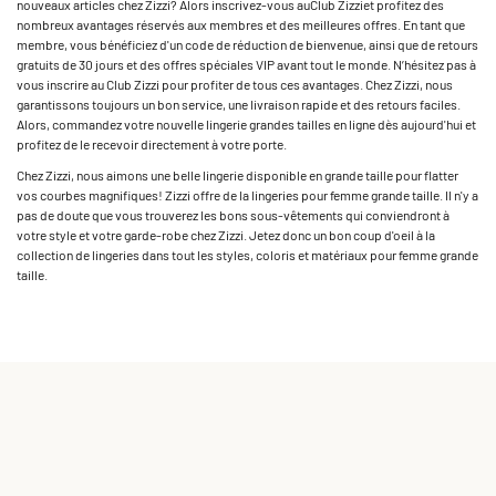
nouveaux articles chez Zizzi? Alors inscrivez-vous au­Club Zizzi­et profitez des
nombreux avantages réservés aux membres et des meilleures offres. En tant que
membre, vous bénéficiez d'un code de réduction de bienvenue, ainsi que de retours
gratuits de 30 jours et des offres spéciales VIP avant tout le monde. N’hésitez pas à
vous inscrire au Club Zizzi pour profiter de tous ces avantages. Chez Zizzi, nous
garantissons toujours un bon service, une livraison rapide et des retours faciles.
Alors, commandez votre nouvelle lingerie grandes tailles en ligne dès aujourd'hui et
profitez de le recevoir directement à votre porte.
Chez Zizzi, nous aimons une belle lingerie disponible en grande taille pour flatter
vos courbes magnifiques! Zizzi offre de la lingeries pour femme grande taille. Il n'y a
pas de doute que vous trouverez les bons sous-vêtements qui conviendront à
votre style et votre garde-robe chez Zizzi. Jetez donc un bon coup d'oeil à la
collection de lingeries dans tout les styles, coloris et matériaux pour femme grande
taille.