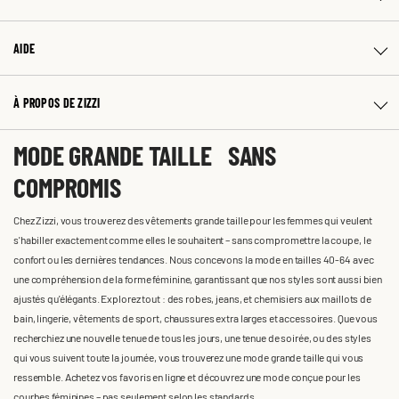
AIDE
À PROPOS DE ZIZZI
MODE GRANDE TAILLE SANS
COMPROMIS
Chez Zizzi, vous trouverez des vêtements grande taille pour les femmes qui veulent
s'habiller exactement comme elles le souhaitent – sans compromettre la coupe, le
confort ou les dernières tendances. Nous concevons la mode en tailles 40-64 avec
une compréhension de la forme féminine, garantissant que nos styles sont aussi bien
ajustés qu'élégants. Explorez tout : des robes, jeans, et chemisiers aux maillots de
bain, lingerie, vêtements de sport, chaussures extra larges et accessoires. Que vous
recherchiez une nouvelle tenue de tous les jours, une tenue de soirée, ou des styles
qui vous suivent toute la journée, vous trouverez une mode grande taille qui vous
ressemble. Achetez vos favoris en ligne et découvrez une mode conçue pour les
courbes féminines – pas seulement selon les standards.