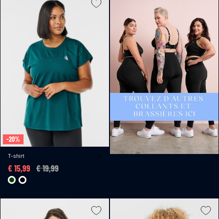
-20%
T-shirt
€ 15,99
Price reduced from
€ 19,99
to