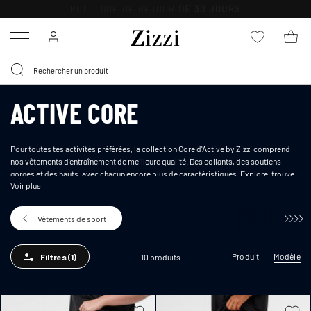
ÉCHANGE GRATUIT
SOUS 30 JOURS
Menu
ACTIVE CORE
Pour toutes tes activités préférées, la collection Core d'Active by Zizzi comprend
nos vêtements d'entraînement de meilleure qualité. Des collants, des soutiens-
gorges et des hauts, avec chacun encore plus de caractéristiques. Explore, trouve
Voir plus
tes
vêtements d'entraînement
idéaux et porte-les encore et encore.
Vêtements de sport
Produit
Modèle
10 produits
Filtres
(1)