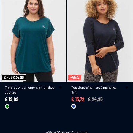
2 POUR 34.99
-45%
T-shirt d'entraînement à manches
Top d'entraînement à manches
courtes
3/4
€ 19,99
€ 13,72
Price reduced from
€ 24,95
to
Affiché 10 parmi 10 produits