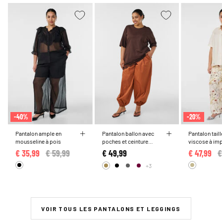
-40%
-20%
Pantalon ample en
Pantalon ballon avec
Pantalon tail
mousseline à pois
poches et ceinture
viscose à imp
élastique
€ 35,99
Price reduced from
€ 59,99
to
€ 49,99
€ 47,99
P
€
+3
VOIR TOUS LES PANTALONS ET LEGGINGS