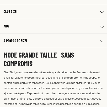
CLUB ZIZZI
AIDE
À PROPOS DE ZIZZI
MODE GRANDE TAILLE SANS
COMPROMIS
Chez Zizzi, vous trouverez des vêtements grande taille pour les femmes qui veulent
s'habiller exactement comme elles le souhaitent – sans compromettre la coupe, le
confort ou les dernières tendances. Nous concevons la mode en tailles 40-64 avec
une compréhension de la forme féminine, garantissant que nos styles sont aussi bien
ajustés qu'élégants. Explorez tout : des robes, jeans, et chemisiers aux maillots de
bain, lingerie, vêtements de sport, chaussures extra larges et accessoires. Que vous
recherchiez une nouvelle tenue de tous les jours, une tenue de soirée, ou des styles