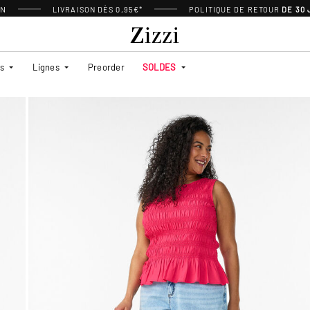
ON
LIVRAISON DÈS 0,95€*
POLITIQUE DE RETOUR
DE 30
es
Lignes
Preorder
SOLDES