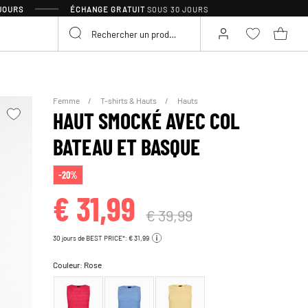
 JOURS
ÉCHANGE GRATUIT
SOUS 30 JOURS
Femme
T-shirts & Hauts
Hauts
HAUT SMOCKÉ AVEC COL
BATEAU ET BASQUE
-20%
€ 31,99
€ 39,99
30 jours de BEST PRICE*: € 31,99
Couleur:
Rose