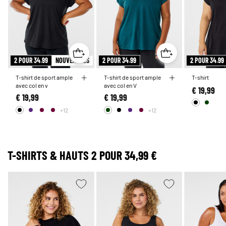
2 POUR 34.99
NOUVEAUTÉS
2 POUR 34.99
2 POUR 34.99
T-shirt de sport ample
T-shirt de sport ample
T-shirt
avec col en v
avec col en V
€ 19,99
€ 19,99
€ 19,99
+12
+12
T-SHIRTS & HAUTS 2 POUR 34,99 €