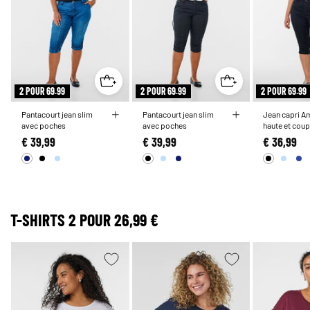
2 POUR 69.99
2 POUR 69.99
2 POUR 69.99
Pantacourt jean slim
Pantacourt jean slim
Jean capri Am
avec poches
avec poches
haute et cou
slim
€ 39,99
€ 39,99
€ 36,99
T-SHIRTS 2 POUR 26,99 €