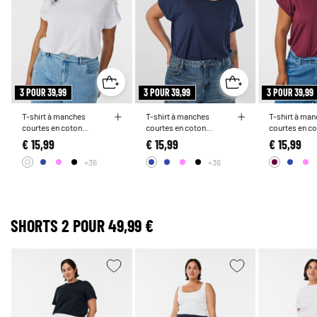
3 POUR 39,99
3 POUR 39,99
3 POUR 39,99
T-shirt à manches
T-shirt à manches
T-shirt à ma
courtes en coton
courtes en coton
courtes en c
mélangé
mélangé
mélangé
€ 15,99
€ 15,99
€ 15,99
+36
+36
SHORTS 2 POUR 49,99 €