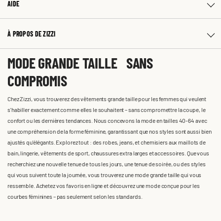
AIDE
À PROPOS DE ZIZZI
MODE GRANDE TAILLE SANS
COMPROMIS
Chez Zizzi, vous trouverez des vêtements grande taille pour les femmes qui veulent
s'habiller exactement comme elles le souhaitent – sans compromettre la coupe, le
confort ou les dernières tendances. Nous concevons la mode en tailles 40-64 avec
une compréhension de la forme féminine, garantissant que nos styles sont aussi bien
ajustés qu'élégants. Explorez tout : des robes, jeans, et chemisiers aux maillots de
bain, lingerie, vêtements de sport, chaussures extra larges et accessoires. Que vous
recherchiez une nouvelle tenue de tous les jours, une tenue de soirée, ou des styles
qui vous suivent toute la journée, vous trouverez une mode grande taille qui vous
ressemble. Achetez vos favoris en ligne et découvrez une mode conçue pour les
courbes féminines – pas seulement selon les standards.