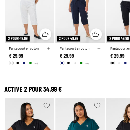
2 POUR 49.99
2 POUR 49.99
2 POUR 49.99
Pantacourt en coton
Pantacourt en coton
Pantacourt e
€ 29,99
€ 29,99
€ 29,99
+4
+4
ACTIVE 2 POUR 34,99 €