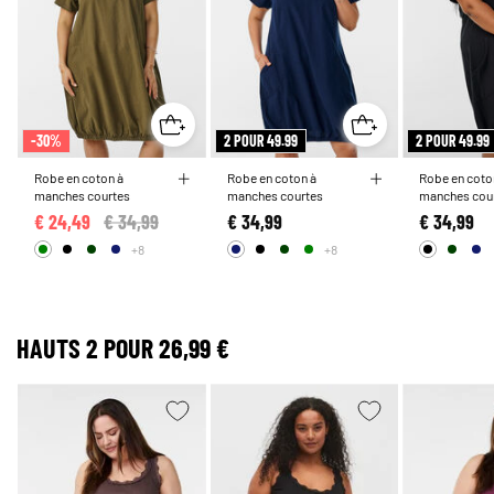
-30%
2 POUR 49.99
2 POUR 49.99
Robe en coton à
Robe en coton à
Robe en coto
manches courtes
manches courtes
manches cou
€ 24,49
Price reduced from
€ 34,99
to
€ 34,99
€ 34,99
+8
+8
HAUTS 2 POUR 26,99 €