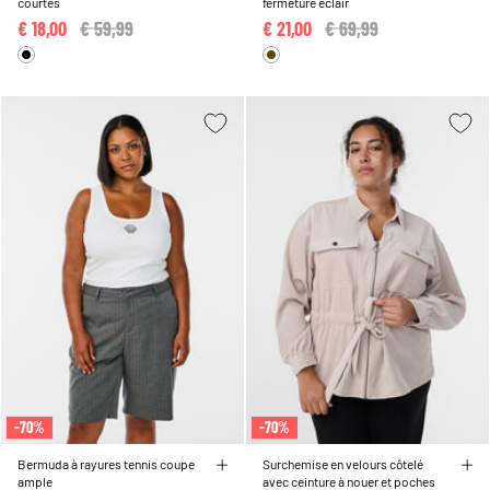
courtes
fermeture éclair
€ 18,00
Price reduced from
€ 59,99
to
€ 21,00
Price reduced from
€ 69,99
to
-70%
-70%
Bermuda à rayures tennis coupe
Surchemise en velours côtelé
ample
avec ceinture à nouer et poches