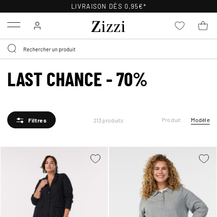
Menu
LAST CHANCE - 70%
Produit
Modèle
213 produits
Filtres