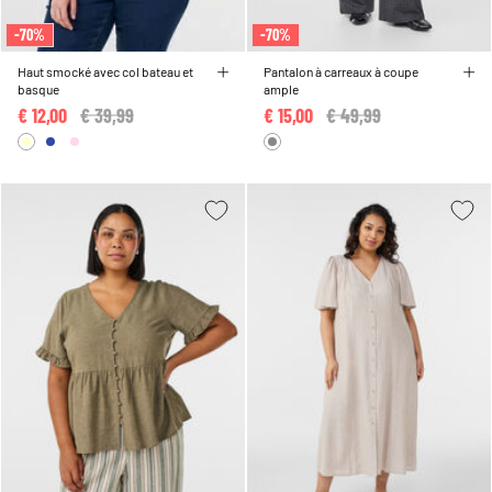
-70%
-70%
Haut smocké avec col bateau et
Pantalon à carreaux à coupe
basque
ample
€ 12,00
Price reduced from
€ 39,99
to
€ 15,00
Price reduced from
€ 49,99
to