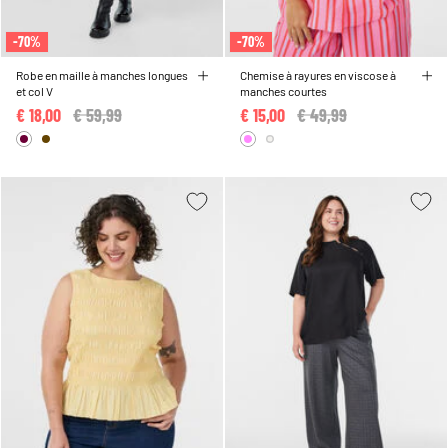
-70%
-70%
Robe en maille à manches longues
Chemise à rayures en viscose à
et col V
manches courtes
€ 18,00
Price reduced from
€ 59,99
to
€ 15,00
Price reduced from
€ 49,99
to