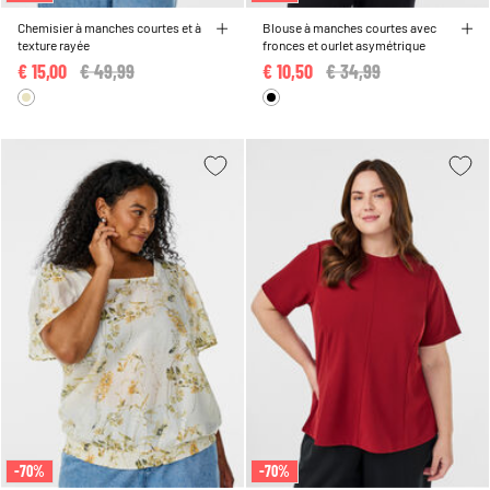
Chemisier à manches courtes et à
Blouse à manches courtes avec
texture rayée
fronces et ourlet asymétrique
€ 15,00
Price reduced from
€ 49,99
to
€ 10,50
Price reduced from
€ 34,99
to
-70%
-70%