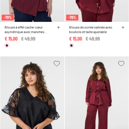
-70%
-70%
Blouse à effet cache-cœur
Blouse de soirée satinée avec
asymétrique avec manches
boutons et taille ajustable
courtes
€ 15,00
Price reduced from
€ 49,99
to
€ 15,00
Price reduced from
€ 49,99
to