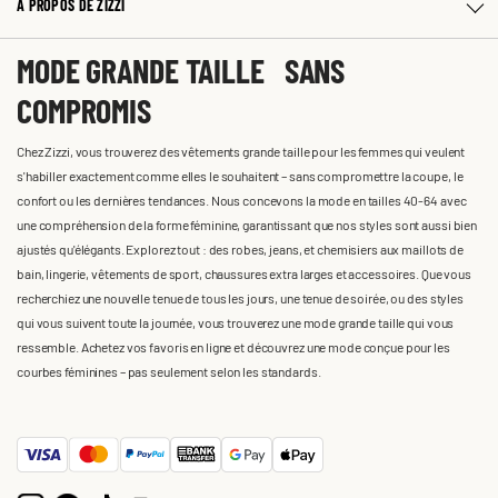
À PROPOS DE ZIZZI
MODE GRANDE TAILLE SANS
COMPROMIS
Chez Zizzi, vous trouverez des vêtements grande taille pour les femmes qui veulent
s'habiller exactement comme elles le souhaitent – sans compromettre la coupe, le
confort ou les dernières tendances. Nous concevons la mode en tailles 40-64 avec
une compréhension de la forme féminine, garantissant que nos styles sont aussi bien
ajustés qu'élégants. Explorez tout : des robes, jeans, et chemisiers aux maillots de
bain, lingerie, vêtements de sport, chaussures extra larges et accessoires. Que vous
recherchiez une nouvelle tenue de tous les jours, une tenue de soirée, ou des styles
qui vous suivent toute la journée, vous trouverez une mode grande taille qui vous
ressemble. Achetez vos favoris en ligne et découvrez une mode conçue pour les
courbes féminines – pas seulement selon les standards.