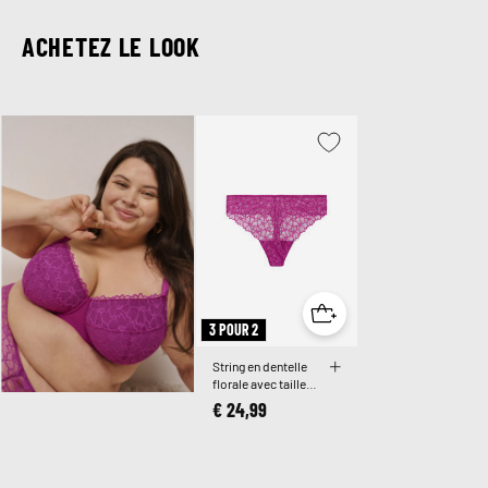
ACHETEZ LE LOOK
3 POUR 2
String en dentelle
florale avec taille
régulière
€ 24,99