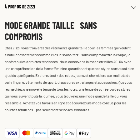
À PROPOS DE ZIZZI
MODE GRANDE TAILLE SANS
COMPROMIS
Chez Zizzi, vous trouverez des vêtements grande taille pour les femmes qui veulent
s'habiller exactement comme elles le souhaitent – sans compromettre la coupe, le
confort ou les dernières tendances. Nous concevons la mode en tailles 40-64 avec
une compréhension de la forme féminine, garantissant que nos styles sont aussi bien
ajustés qu'élégants. Explorez tout : des robes, jeans, et chemisiers aux maillots de
bain, lingerie, vêtements de sport, chaussures extra larges et accessoires. Que vous
recherchiez une nouvelle tenue de tous les jours, une tenue de soirée, ou des styles
qui vous suivent toute la journée, vous trouverez une mode grande taille qui vous
ressemble. Achetez vos favoris en ligne et découvrez une mode conçue pour les
courbes féminines – pas seulement selon les standards.