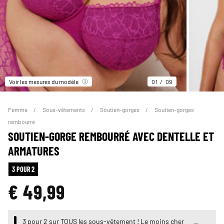
Voir les mesures du modèle
01
09
Femme
Sous-vêtements
Soutien-gorges
Soutien-gorges
rembourré
SOUTIEN-GORGE REMBOURRÉ AVEC DENTELLE ET
ARMATURES
3 POUR 2
€ 49,99
3 pour 2 sur TOUS les sous-vêtement ! Le moins cher