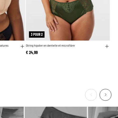
3 POUR 2
matures
String hipster en dentelle et microfibre
€ 24,99