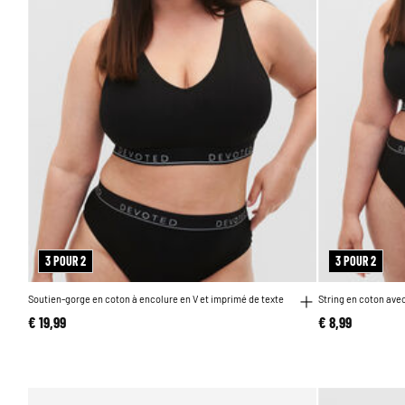
3 POUR 2
3 POUR 2
Soutien-gorge en coton à encolure en V et imprimé de texte
String en coton avec
€ 19,99
€ 8,99