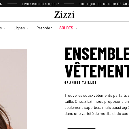
ON
LIVRAISON DÈS 0,95€*
POLITIQUE DE RETOUR
DE 30
es
Lignes
Preorder
SOLDES
ENSEMBLE
VÊTEMEN
GRANDES TAILLES
Trouve les sous-vêtements parfaits
taille. Chez Zizzi, nous proposons u
seulement superbes, mais aussi agré
dans une variété de motifs et de coul