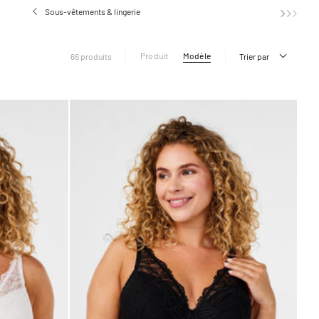
Sous-vêtements & lingerie
Ensemble
Produit
Modèle
66 produits
Trier par