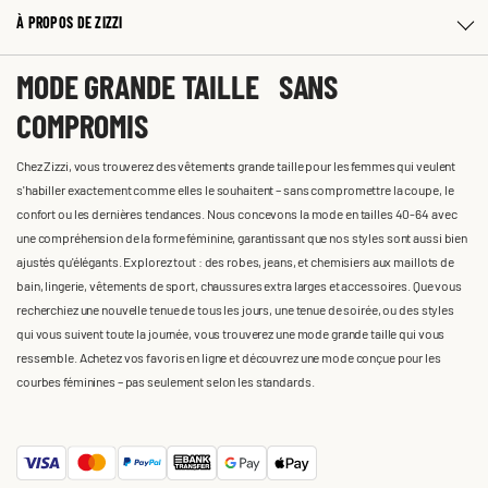
À PROPOS DE ZIZZI
MODE GRANDE TAILLE SANS
COMPROMIS
Chez Zizzi, vous trouverez des vêtements grande taille pour les femmes qui veulent
s'habiller exactement comme elles le souhaitent – sans compromettre la coupe, le
confort ou les dernières tendances. Nous concevons la mode en tailles 40-64 avec
une compréhension de la forme féminine, garantissant que nos styles sont aussi bien
ajustés qu'élégants. Explorez tout : des robes, jeans, et chemisiers aux maillots de
bain, lingerie, vêtements de sport, chaussures extra larges et accessoires. Que vous
recherchiez une nouvelle tenue de tous les jours, une tenue de soirée, ou des styles
qui vous suivent toute la journée, vous trouverez une mode grande taille qui vous
ressemble. Achetez vos favoris en ligne et découvrez une mode conçue pour les
courbes féminines – pas seulement selon les standards.