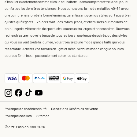
s'habiller exactement comme elles le souhaitent – sans compromettre la coupe, le
confort ou les dernières tendances. Nous concevons la mode en tailles 40-64 avec
une compréhension de la forme féminine, garantissant que nos styles sont aussi bien
ajustés qu'élégants. Explorez tout : des robes, jeans, et chemisiers aux maillots de
bain, lingerie, vêtements de sport, chaussures extra larges et accessoires. Que vous
recherchiez une nouvelle tenue de tous les jours, une tenue de soirée, ou des styles
qui vous suivent toute la journée, vous trouverez une mode grande taille qui vous
ressemble. Achetez vos favoris en ligne et découvrez une mode conçue pour les
courbes féminines – pas seulement selon les standards.
Politique de confidentialité
Conditions Générales de Vente
Politique cookies
Sitemap
© Zizzi Fashion 1999-2026