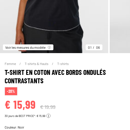
Voir les mesures du modèle
01
06
Femme
T-shirts & Hauts
T-shirts
T-SHIRT EN COTON AVEC BORDS ONDULÉS
CONTRASTANTS
-20%
€ 15,99
€ 19,99
30 jours de BEST PRICE*: € 15,99
Couleur:
Noir