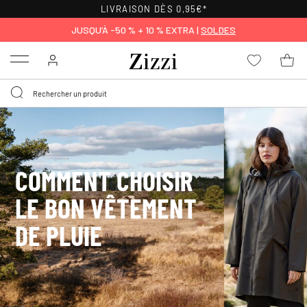
JUSQU’À -50 % + 10 % EXTRA |
SOLDES
Menu
COMMENT CHOISIR
LE BON VÊTEMENT
DE PLUIE