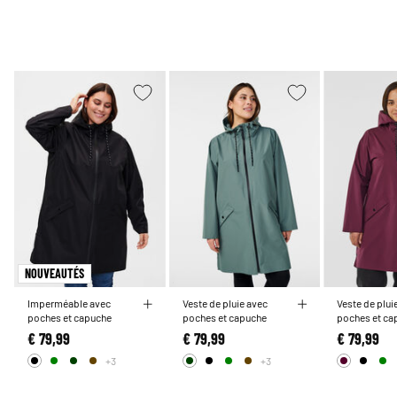
NOUVEAUTÉS
Imperméable avec
Veste de pluie avec
Veste de plui
poches et capuche
poches et capuche
poches et ca
€ 79,99
€ 79,99
€ 79,99
+3
+3