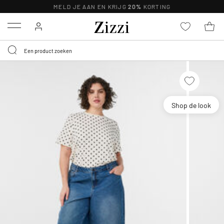
MELD JE AAN EN KRIJG
20%
KORTING
Menu
Shop de look