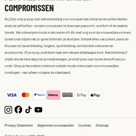
COMPROMISSEN
Bij Zizzi vind je plus size dameskleding voor vrouwen die zich precies willen kleden
zoals ze zelf willen – zonder concessies te doen aan pasvorm, comfort of de laatste
trends. We ontwerpen mode in de maten 40-64 met oog voor de vrouwelijke vormen,
zodat onze stijlen net zo goed zitten als ze eruitzien. Ontdek alles van jurken, jeans en
blouses tot zwemkleding, lingerie, sportkleding, extra brede schoenen en
accessoires. Of je nu op zoek bent naar een nieuwe alledaagse look, feestkleding of
stijlen die de hele dag met je meebewegen, je vindt plus size mode die echt als jou
voelt. Shop je favorieten online en ontdek mode ontworpen voor vrouwelijke
rondingen – niet alleen volgens de standaard.
Privacy Statement
Algemene voorwaarden
Cookies
Sitemap