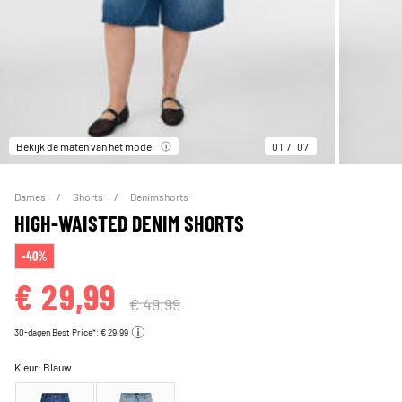
Bekijk de maten van het model
01
07
Dames
Shorts
Denimshorts
HIGH-WAISTED DENIM SHORTS
-40%
€ 29,99
€ 49,99
30-dagen Best Price*: € 29,99
Kleur:
Blauw