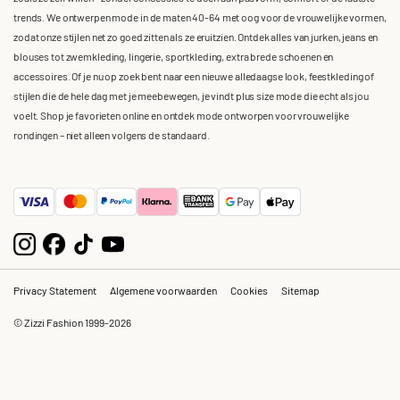
trends. We ontwerpen mode in de maten 40-64 met oog voor de vrouwelijke vormen,
zodat onze stijlen net zo goed zitten als ze eruitzien. Ontdek alles van jurken, jeans en
blouses tot zwemkleding, lingerie, sportkleding, extra brede schoenen en
accessoires. Of je nu op zoek bent naar een nieuwe alledaagse look, feestkleding of
stijlen die de hele dag met je meebewegen, je vindt plus size mode die echt als jou
voelt. Shop je favorieten online en ontdek mode ontworpen voor vrouwelijke
rondingen – niet alleen volgens de standaard.
Privacy Statement
Algemene voorwaarden
Cookies
Sitemap
© Zizzi Fashion 1999-2026