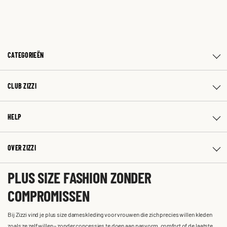
CATEGORIEËN
CLUB ZIZZI
HELP
OVER ZIZZI
PLUS SIZE FASHION ZONDER
COMPROMISSEN
Bij Zizzi vind je plus size dameskleding voor vrouwen die zich precies willen kleden
zoals ze zelf willen – zonder concessies te doen aan pasvorm, comfort of de laatste