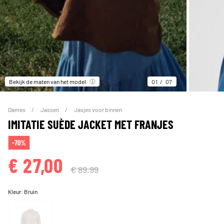
Bekijk de maten van het model
01
07
Dames
Jassen
Jasjes voor binnen
IMITATIE SUÈDE JACKET MET FRANJES
-70%
€ 27,00
€ 89,99
Kleur:
Bruin