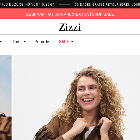
RIJG BEZORGING VOOR 0,95€*
30 DAGEN GRATIS RETOURNEREN VOO
BESPAAR TOT 50% + 10% EXTRA |
SHOP SALE
Lijnen
Preorder
SALE