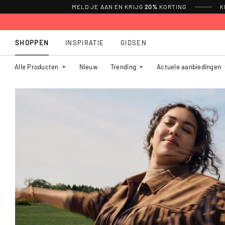
MELD JE AAN EN KRIJG
20%
KORTING
K
SHOPPEN
INSPIRATIE
GIDSEN
Alle Producten
Nieuw
Trending
Actuele aanbiedingen