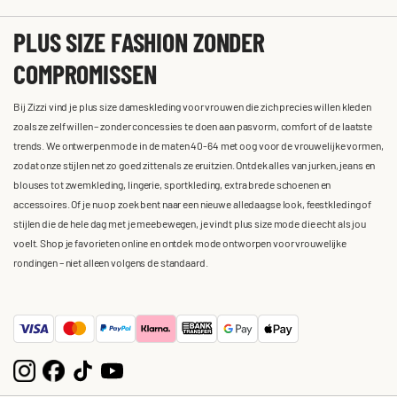
PLUS SIZE FASHION ZONDER
COMPROMISSEN
Bij Zizzi vind je plus size dameskleding voor vrouwen die zich precies willen kleden
zoals ze zelf willen – zonder concessies te doen aan pasvorm, comfort of de laatste
trends. We ontwerpen mode in de maten 40-64 met oog voor de vrouwelijke vormen,
zodat onze stijlen net zo goed zitten als ze eruitzien. Ontdek alles van jurken, jeans en
blouses tot zwemkleding, lingerie, sportkleding, extra brede schoenen en
accessoires. Of je nu op zoek bent naar een nieuwe alledaagse look, feestkleding of
stijlen die de hele dag met je meebewegen, je vindt plus size mode die echt als jou
voelt. Shop je favorieten online en ontdek mode ontworpen voor vrouwelijke
rondingen – niet alleen volgens de standaard.