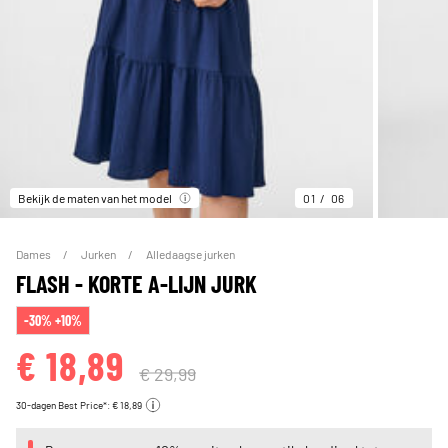
Bekijk de maten van het model
01
06
Dames
Jurken
Alledaagse jurken
FLASH - KORTE A-LIJN JURK
-30% +10%
€ 18,89
€ 29,99
30-dagen Best Price*: € 18,89