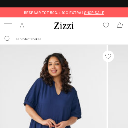
KRIJG BEZORGING VOOR 0,95€*
BESPAAR TOT 50% + 10% EXTRA |
SHOP SALE
Menu