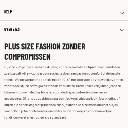
HELP
OVER ZIZZI
PLUS SIZE FASHION ZONDER
COMPROMISSEN
Bij Zizzi vind je plus size dameskleding voor vrouwen die zich precies willen kleden
zoals ze zelf willen – zonder concessies te doen aan pasvorm, comfort of de laatste
trends. We ontwerpen mode in de maten 40-64 met oog voor de vrouwelijke vormen,
zodat onze stijlen net zo goed zitten als ze eruitzien. Ontdek alles van jurken, jeans en
blouses tot zwemkleding, lingerie, sportkleding, extra brede schoenen en
accessoires. Of je nu op zoek bent naar een nieuwe alledaagse look, feestkleding of
stijlen die de hele dag met je meebewegen, je vindt plus size mode die echt als jou
voelt. Shop je favorieten online en ontdek mode ontworpen voor vrouwelijke
rondingen – niet alleen volgens de standaard.