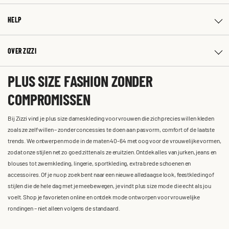
HELP
OVER ZIZZI
PLUS SIZE FASHION ZONDER
COMPROMISSEN
Bij Zizzi vind je plus size dameskleding voor vrouwen die zich precies willen kleden
zoals ze zelf willen – zonder concessies te doen aan pasvorm, comfort of de laatste
trends. We ontwerpen mode in de maten 40-64 met oog voor de vrouwelijke vormen,
zodat onze stijlen net zo goed zitten als ze eruitzien. Ontdek alles van jurken, jeans en
blouses tot zwemkleding, lingerie, sportkleding, extra brede schoenen en
accessoires. Of je nu op zoek bent naar een nieuwe alledaagse look, feestkleding of
stijlen die de hele dag met je meebewegen, je vindt plus size mode die echt als jou
voelt. Shop je favorieten online en ontdek mode ontworpen voor vrouwelijke
rondingen – niet alleen volgens de standaard.