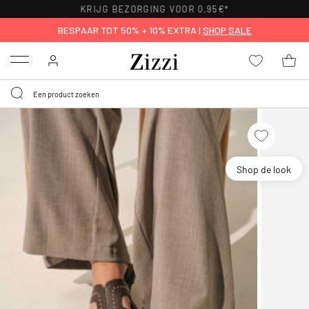
KRIJG BEZORGING VOOR 0,95€*
BESPAAR TOT 50% + 10% EXTRA |
SHOP SALE
Menu
Shop de look