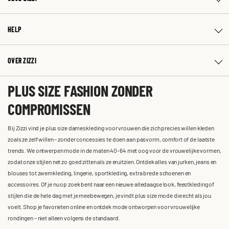
HELP
OVER ZIZZI
PLUS SIZE FASHION ZONDER
COMPROMISSEN
Bij Zizzi vind je plus size dameskleding voor vrouwen die zich precies willen kleden
zoals ze zelf willen – zonder concessies te doen aan pasvorm, comfort of de laatste
trends. We ontwerpen mode in de maten 40-64 met oog voor de vrouwelijke vormen,
zodat onze stijlen net zo goed zitten als ze eruitzien. Ontdek alles van jurken, jeans en
blouses tot zwemkleding, lingerie, sportkleding, extra brede schoenen en
accessoires. Of je nu op zoek bent naar een nieuwe alledaagse look, feestkleding of
stijlen die de hele dag met je meebewegen, je vindt plus size mode die echt als jou
voelt. Shop je favorieten online en ontdek mode ontworpen voor vrouwelijke
rondingen – niet alleen volgens de standaard.