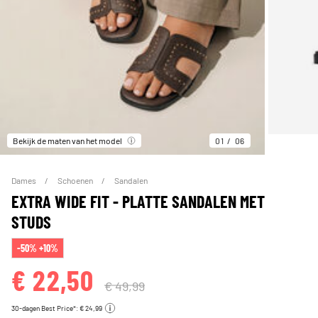
Bekijk de maten van het model
01
06
Dames
Schoenen
Sandalen
EXTRA WIDE FIT - PLATTE SANDALEN MET
STUDS
-50% +10%
€ 22,50
€ 49,99
30-dagen Best Price*: € 24,99