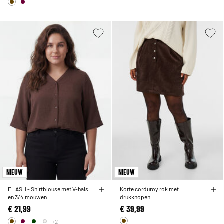
NIEUW
NIEUW
FLASH - Shirtblouse met V-hals
Korte corduroy rok met
en 3/4 mouwen
drukknopen
€ 21,99
€ 39,99
+2