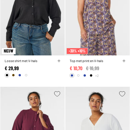
NIEUW
-30% +10%
Losse shirt met V-hals
Top met print en V-hals
€ 29,99
€ 10,70
Price reduced from
€ 16,99
to
+2