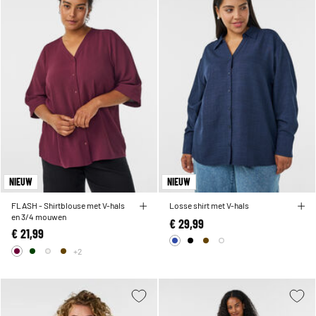
NIEUW
NIEUW
FLASH - Shirtblouse met V-hals
Losse shirt met V-hals
en 3/4 mouwen
€ 29,99
€ 21,99
+2