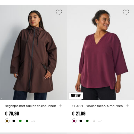
NIEUW
Regenjas met zakken en capuchon
FLASH - Blouse met 3/4 mouwen
€ 79,99
€ 21,99
+3
+7