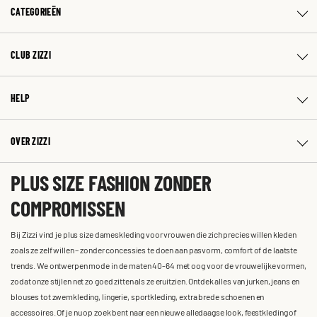
CATEGORIEËN
CLUB ZIZZI
HELP
OVER ZIZZI
PLUS SIZE FASHION ZONDER
COMPROMISSEN
Bij Zizzi vind je plus size dameskleding voor vrouwen die zich precies willen kleden
zoals ze zelf willen – zonder concessies te doen aan pasvorm, comfort of de laatste
trends. We ontwerpen mode in de maten 40-64 met oog voor de vrouwelijke vormen,
zodat onze stijlen net zo goed zitten als ze eruitzien. Ontdek alles van jurken, jeans en
blouses tot zwemkleding, lingerie, sportkleding, extra brede schoenen en
accessoires. Of je nu op zoek bent naar een nieuwe alledaagse look, feestkleding of