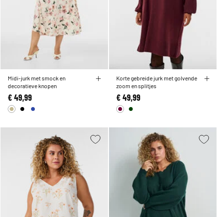
Midi-jurk met smock en
Korte gebreide jurk met golvende
decoratieve knopen
zoom en splitjes
€ 49,99
€ 49,99