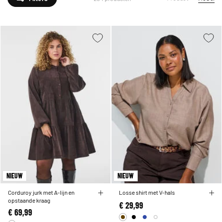
NIEUW
NIEUW
Corduroy jurk met A-lijn en
Losse shirt met V-hals
opstaande kraag
€ 29,99
€ 69,99