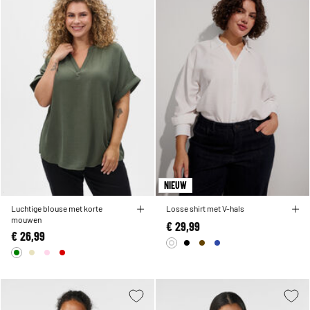
NIEUW
Luchtige blouse met korte
Losse shirt met V-hals
mouwen
€ 29,99
€ 26,99