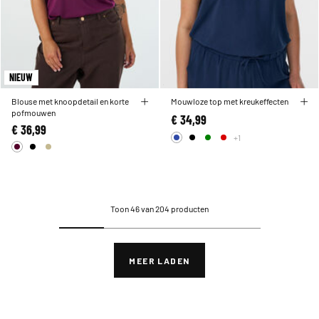
NIEUW
Blouse met knoopdetail en korte
Mouwloze top met kreukeffecten
pofmouwen
€ 34,99
€ 36,99
+1
Toon 46 van 204 producten
MEER LADEN