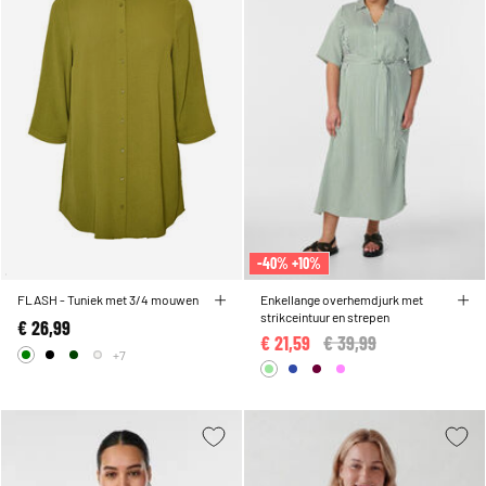
-40% +10%
FLASH - Tuniek met 3/4 mouwen
Enkellange overhemdjurk met
strikceintuur en strepen
€ 26,99
€ 21,59
Price reduced from
€ 39,99
to
+7