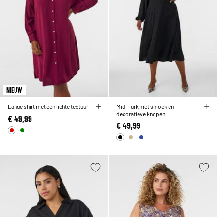
NIEUW
Lange shirt met een lichte textuur
Midi-jurk met smock en
decoratieve knopen
€ 49,99
€ 49,99