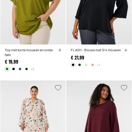
Top met korte mouwen en ronde
FLASH - Blouse met 3/4 mouwen
hals
€ 21,99
€ 19,99
+7
+5