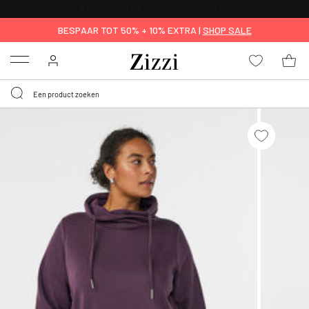
KRIJG BEZORGING VOOR 0,95€*
BESPAAR TOT 50% + 10% EXTRA |
SHOP SALE
Menu