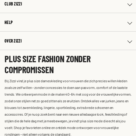
CLUB ZIZZI
HELP
OVER ZIZZI
PLUS SIZE FASHION ZONDER
COMPROMISSEN
Bij Zizzi vind je plus size dameskleding voor vrouwen die zich precies willen kleden
zoals ze zelf willen – zonder concessies te doen aan pasvorm, comfort of de laatste
trends. We ontwerpen mode in de maten 40-64 met oog voor de vrouwelijke vormen,
zodat onze stijlen net zo goed zitten als ze eruitzien. Ontdek alles van jurken, jeans en
blouses tot zwemkleding, lingerie, sportkleding, extra brede schoenen en
accessoires. Of je nu op zoek bent naar een nieuwe alledaagse look, feestkleding of
stijlen die de hele dag met je meebewegen, je vindt plus size mode die echt als jou
voelt. Shop je favorieten online en ontdek mode ontworpen voor vrouwelijke
rondingen – niet alleen volgens de standaard.