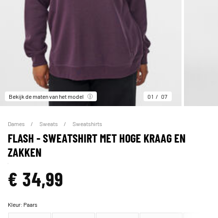
Bekijk de maten van het model
01
07
Dames
Sweats
Sweatshirts
FLASH - SWEATSHIRT MET HOGE KRAAG EN
ZAKKEN
€ 34,99
Kleur:
Paars