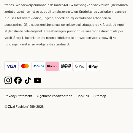
trends. We ontwerpen mode in de maten 40-64 met oog voor de vrouwelijke vormen,
zodat onze stijlen net zo goed zitten als ze eruitzien. Ontdek alles van jurken, jeans en
blouses tot zwemkleding, lingerie, sportkleding, extra brede schoenen en
accessoires. Of je nu op zoek bent naar een nieuwe alledaagse look, feestkleding of
stijlen die de hele dag met je meebewegen, je vindt plus size mode die echt als jou
voelt. Shop je favorieten online en ontdek mode ontworpen voor vrouwelijke
rondingen – niet alleen volgens de standaard.
Privacy Statement
Algemene voorwaarden
Cookies
Sitemap
© Zizzi Fashion 1999-2026