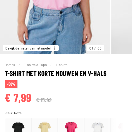
Bekijk de maten van het model
01
06
Dames
T-shirts & Tops
T-shirts
T-SHIRT MET KORTE MOUWEN EN V-HALS
-50%
€ 7,99
€ 15,99
Kleur:
Roze