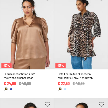
-50%
-55%
Blouse met satinlook, 1/2-
Getailleerde tuniek met een
mouwen en rucheskraag
strikceintuur en 3/4 mouwen.
€ 24,99
Price reduced from
€ 49,99
to
€ 22,50
Price reduced from
€ 49,99
to