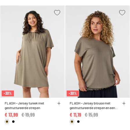
-30%
-30%
FLASH - Jersey tuniek met
FLASH - Jersey blouse met
gestructureerde strepen
gestructureerde strepen en een
gesmokte zoom
€ 13,99
Price reduced from
€ 19,99
to
€ 11,19
Price reduced from
€ 15,99
to