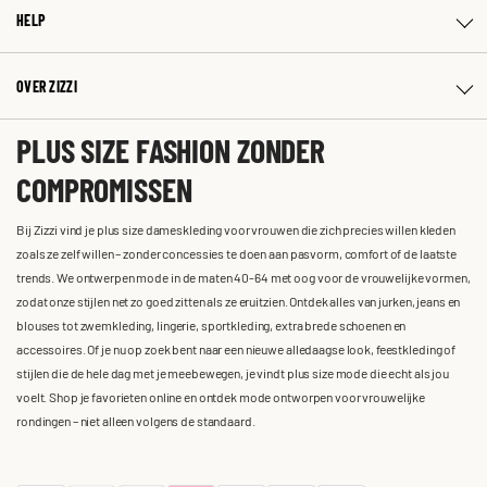
HELP
OVER ZIZZI
PLUS SIZE FASHION ZONDER
COMPROMISSEN
Bij Zizzi vind je plus size dameskleding voor vrouwen die zich precies willen kleden
zoals ze zelf willen – zonder concessies te doen aan pasvorm, comfort of de laatste
trends. We ontwerpen mode in de maten 40-64 met oog voor de vrouwelijke vormen,
zodat onze stijlen net zo goed zitten als ze eruitzien. Ontdek alles van jurken, jeans en
blouses tot zwemkleding, lingerie, sportkleding, extra brede schoenen en
accessoires. Of je nu op zoek bent naar een nieuwe alledaagse look, feestkleding of
stijlen die de hele dag met je meebewegen, je vindt plus size mode die echt als jou
voelt. Shop je favorieten online en ontdek mode ontworpen voor vrouwelijke
rondingen – niet alleen volgens de standaard.