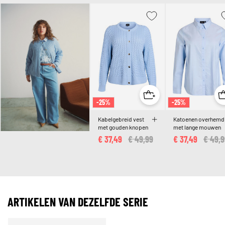
-25%
-25%
Kabelgebreid vest
Katoenen overhemd
met gouden knopen
met lange mouwen
€ 37,49
Price reduced from
€ 49,99
to
€ 37,49
Price 
€ 49,9
ARTIKELEN VAN DEZELFDE SERIE