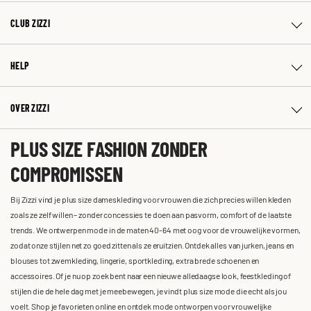
CLUB ZIZZI
HELP
OVER ZIZZI
PLUS SIZE FASHION ZONDER
COMPROMISSEN
Bij Zizzi vind je plus size dameskleding voor vrouwen die zich precies willen kleden
zoals ze zelf willen – zonder concessies te doen aan pasvorm, comfort of de laatste
trends. We ontwerpen mode in de maten 40-64 met oog voor de vrouwelijke vormen,
zodat onze stijlen net zo goed zitten als ze eruitzien. Ontdek alles van jurken, jeans en
blouses tot zwemkleding, lingerie, sportkleding, extra brede schoenen en
accessoires. Of je nu op zoek bent naar een nieuwe alledaagse look, feestkleding of
stijlen die de hele dag met je meebewegen, je vindt plus size mode die echt als jou
voelt. Shop je favorieten online en ontdek mode ontworpen voor vrouwelijke