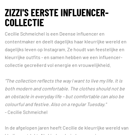
ZIZZI'S EERSTE INFLUENCER-
COLLECTIE
Cecilie Schmeichel is een Deense influencer en
contentmaker en deelt dagelijks haar kleurrijke wereld en
dagelijks leven op Instagram. Ze houdt van feestelijke en
kleurrijke outfits - en samen hebben we een influencer-
collectie gecreëerd vol energie en vrouwelijkheid.
“The collection reflects the way I want to live my life. It is
both modern and comfortable. The clothes should not be
an obstacle in everyday life – but comfortable can also be
colourful and festive. Also on a regular Tuesday."
- Cecilie Schmeichel
In de afgelopen jaren heeft Cecilie de kleurrijke wereld van