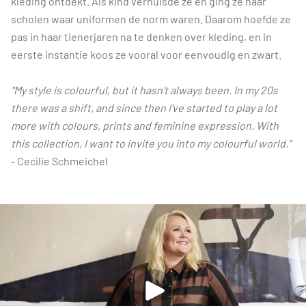
kleding ontdekt. Als kind verhuisde ze en ging ze naar
scholen waar uniformen de norm waren. Daarom hoefde ze
pas in haar tienerjaren na te denken over kleding, en in
eerste instantie koos ze vooral voor eenvoudig en zwart.
"My style is colourful, but it hasn't always been. In my 20s
there was a shift, and since then I've started to play a lot
more with colours, prints and feminine expression. With
this collection, I want to invite you into my colourful world."
- Cecilie Schmeichel