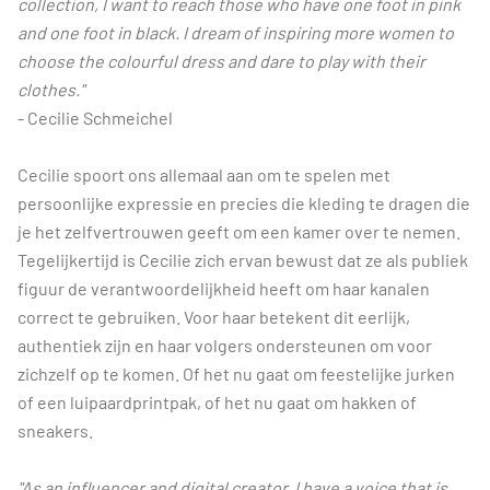
collection, I want to reach those who have one foot in pink
and one foot in black. I dream of inspiring more women to
choose the colourful dress and dare to play with their
clothes."
- Cecilie Schmeichel
Cecilie spoort ons allemaal aan om te spelen met
persoonlijke expressie en precies die kleding te dragen die
je het zelfvertrouwen geeft om een kamer over te nemen.
Tegelijkertijd is Cecilie zich ervan bewust dat ze als publiek
figuur de verantwoordelijkheid heeft om haar kanalen
correct te gebruiken. Voor haar betekent dit eerlijk,
authentiek zijn en haar volgers ondersteunen om voor
zichzelf op te komen. Of het nu gaat om feestelijke jurken
of een luipaardprintpak, of het nu gaat om hakken of
sneakers.
"As an influencer and digital creator, I have a voice that is