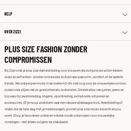
HELP
OVER ZIZZI
PLUS SIZE FASHION ZONDER
COMPROMISSEN
Bij Zizzi vind je plus size dameskleding voor vrouwen die zich precies willen kleden
zoals ze zelf willen – zonder concessies te doen aan pasvorm, comfort of de laatste
trends. We ontwerpen mode in de maten 40-64 met oog voor de vrouwelijke vormen,
zodat onze stijlen net zo goed zitten als ze eruitzien. Ontdek alles van jurken, jeans en
blouses tot zwemkleding, lingerie, sportkleding, extra brede schoenen en
accessoires. Of je nu op zoek bent naar een nieuwe alledaagse look, feestkleding of
stijlen die de hele dag met je meebewegen, je vindt plus size mode die echt als jou
voelt. Shop je favorieten online en ontdek mode ontworpen voor vrouwelijke
rondingen – niet alleen volgens de standaard.