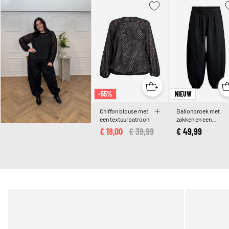
-55%
NIEUW
Chiffon blouse met
Ballonbroek met
een textuurpatroon
zakken en een
elastische tailleban
€ 18,00
Price reduced from
€ 39,99
to
€ 49,99