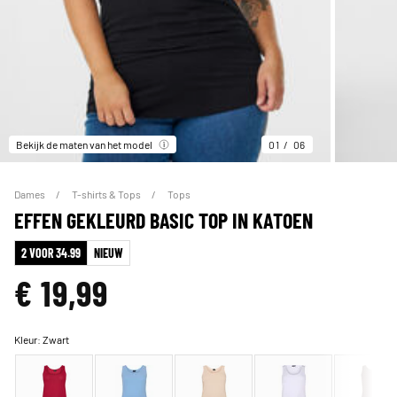
Bekijk de maten van het model
01
06
Dames
T-shirts & Tops
Tops
EFFEN GEKLEURD BASIC TOP IN KATOEN
2 VOOR 34.99
NIEUW
€ 19,99
Kleur:
Zwart