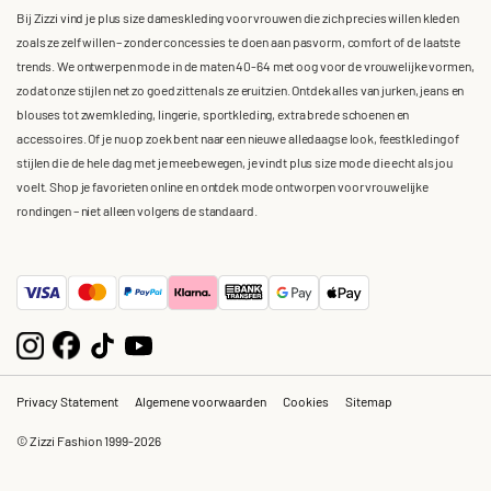
Bij Zizzi vind je plus size dameskleding voor vrouwen die zich precies willen kleden
zoals ze zelf willen – zonder concessies te doen aan pasvorm, comfort of de laatste
trends. We ontwerpen mode in de maten 40-64 met oog voor de vrouwelijke vormen,
zodat onze stijlen net zo goed zitten als ze eruitzien. Ontdek alles van jurken, jeans en
blouses tot zwemkleding, lingerie, sportkleding, extra brede schoenen en
accessoires. Of je nu op zoek bent naar een nieuwe alledaagse look, feestkleding of
stijlen die de hele dag met je meebewegen, je vindt plus size mode die echt als jou
voelt. Shop je favorieten online en ontdek mode ontworpen voor vrouwelijke
rondingen – niet alleen volgens de standaard.
Privacy Statement
Algemene voorwaarden
Cookies
Sitemap
© Zizzi Fashion 1999-2026