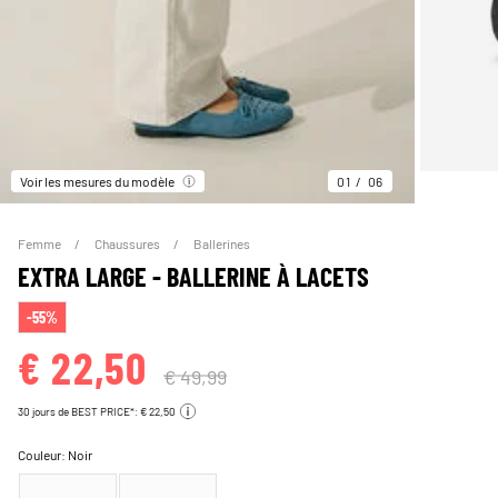
Voir les mesures du modèle
01
06
Femme
Chaussures
Ballerines
EXTRA LARGE - BALLERINE À LACETS
-55%
€ 22,50
€ 49,99
30 jours de BEST PRICE*: € 22,50
Couleur:
Noir