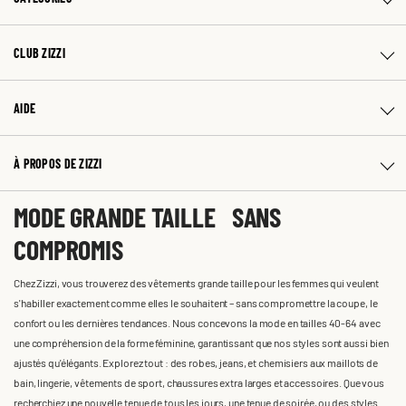
CLUB ZIZZI
AIDE
À PROPOS DE ZIZZI
MODE GRANDE TAILLE SANS
COMPROMIS
Chez Zizzi, vous trouverez des vêtements grande taille pour les femmes qui veulent
s'habiller exactement comme elles le souhaitent – sans compromettre la coupe, le
confort ou les dernières tendances. Nous concevons la mode en tailles 40-64 avec
une compréhension de la forme féminine, garantissant que nos styles sont aussi bien
ajustés qu'élégants. Explorez tout : des robes, jeans, et chemisiers aux maillots de
bain, lingerie, vêtements de sport, chaussures extra larges et accessoires. Que vous
recherchiez une nouvelle tenue de tous les jours, une tenue de soirée, ou des styles