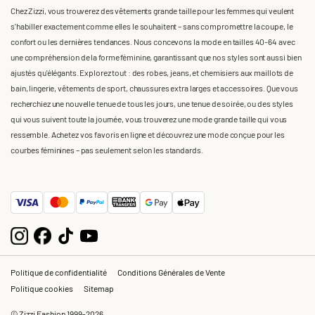
Chez Zizzi, vous trouverez des vêtements grande taille pour les femmes qui veulent
s'habiller exactement comme elles le souhaitent – sans compromettre la coupe, le
confort ou les dernières tendances. Nous concevons la mode en tailles 40-64 avec
une compréhension de la forme féminine, garantissant que nos styles sont aussi bien
ajustés qu'élégants. Explorez tout : des robes, jeans, et chemisiers aux maillots de
bain, lingerie, vêtements de sport, chaussures extra larges et accessoires. Que vous
recherchiez une nouvelle tenue de tous les jours, une tenue de soirée, ou des styles
qui vous suivent toute la journée, vous trouverez une mode grande taille qui vous
ressemble. Achetez vos favoris en ligne et découvrez une mode conçue pour les
courbes féminines – pas seulement selon les standards.
Politique de confidentialité
Conditions Générales de Vente
Politique cookies
Sitemap
© Zizzi Fashion 1999-2026