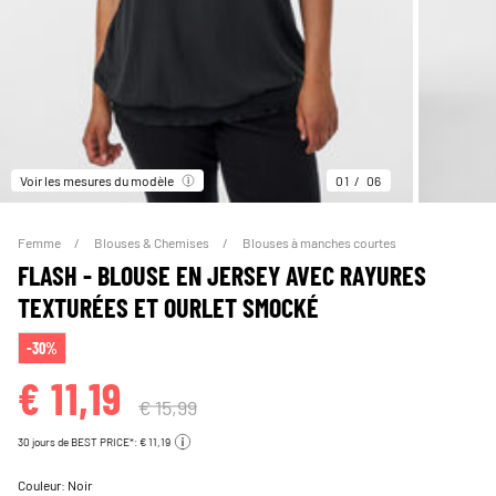
Voir les mesures du modèle
01
06
Femme
Blouses & Chemises
Blouses à manches courtes
FLASH - BLOUSE EN JERSEY AVEC RAYURES
TEXTURÉES ET OURLET SMOCKÉ
-30%
€ 11,19
€ 15,99
30 jours de BEST PRICE*: € 11,19
Couleur:
Noir