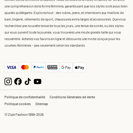
une compréhension de la forme féminine, garantissant que nos styles sont aussi bien
ajustés qu'élégants. Explorez tout : des robes, jeans, et chemisiers aux maillots de
bain, lingerie, vêtements de sport, chaussures extra larges et accessoires. Que vous
recherchiez une nouvelle tenue de tous les jours, une tenue de soirée, ou des styles
qui vous suivent toute la journée, vous trouverez une mode grande taille qui vous
ressemble. Achetez vos favoris en ligne et découvrez une mode conçue pour les
courbes féminines – pas seulement selon les standards.
Politique de confidentialité
Conditions Générales de Vente
Politique cookies
Sitemap
© Zizzi Fashion 1999-2026