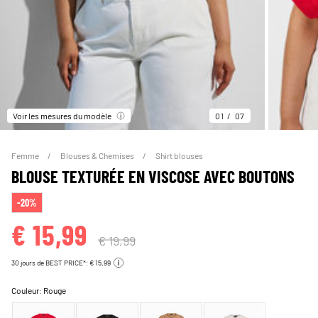
Voir les mesures du modèle
01
07
Femme
Blouses & Chemises
Shirt blouses
BLOUSE TEXTURÉE EN VISCOSE AVEC BOUTONS
-20%
€ 15,99
€ 19,99
30 jours de BEST PRICE*: € 15,99
Couleur:
Rouge