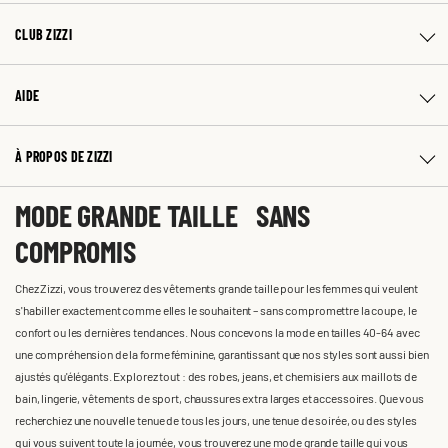
CLUB ZIZZI
AIDE
À PROPOS DE ZIZZI
MODE GRANDE TAILLE SANS
COMPROMIS
Chez Zizzi, vous trouverez des vêtements grande taille pour les femmes qui veulent
s'habiller exactement comme elles le souhaitent – sans compromettre la coupe, le
confort ou les dernières tendances. Nous concevons la mode en tailles 40-64 avec
une compréhension de la forme féminine, garantissant que nos styles sont aussi bien
ajustés qu'élégants. Explorez tout : des robes, jeans, et chemisiers aux maillots de
bain, lingerie, vêtements de sport, chaussures extra larges et accessoires. Que vous
recherchiez une nouvelle tenue de tous les jours, une tenue de soirée, ou des styles
qui vous suivent toute la journée, vous trouverez une mode grande taille qui vous