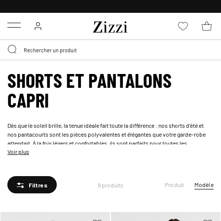
LIVRAISON DÈS 0,95€*
Menu
SHORTS ET PANTALONS
CAPRI
Dès que le soleil brille, la tenue idéale fait toute la différence : nos shorts d'été et
nos pantacourts sont les pièces polyvalentes et élégantes que votre garde-robe
attendait. À la fois légers et confortables, ils sont parfaits pour toutes les
Voir plus
occasions de la saison.
Produit
Modèle
9 produits
Filtres