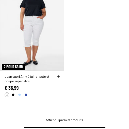
2 POUR 69.99
Jean capri Amy à taille haute et
coupe super slim
€ 36,99
Affiché 9 parmi 9 produits