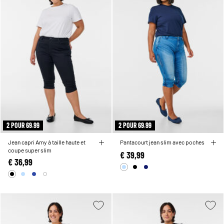
2 POUR 69.99
2 POUR 69.99
Jean capri Amy à taille haute et
Pantacourt jean slim avec poches
coupe super slim
€ 39,99
€ 36,99